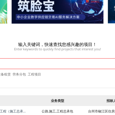
输入关键词，快速查找您感兴趣的项目！
Enter keywords to quickly find projects that interest you!
设备租赁
劳务分包
工程项目
业务类型
招标
82省道（台州大道东-葭沚转盘西侧）道路提升改造工程（施工总承包）招标公告[A3310011060003633001001]
公路,施工,工程总承包
台州市椒江区住房