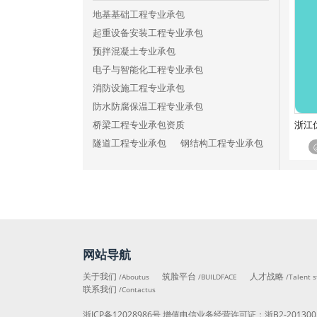
铁路工程施工总承包三级
地基基础工程专业承包
港口与航道工程施工总承包特级
起重设备安装工程专业承包
港口与航道工程施工总承包一级
预拌混凝土专业承包
港口与航道工程施工总承包二级
电子与智能化工程专业承包
港口与航道工程施工总承包三级
消防设施工程专业承包
矿山工程施工总承包特级
防水防腐保温工程专业承包
矿山工程施工总承包一级
浙江
桥梁工程专业承包资质
矿山工程施工总承包二级
隧道工程专业承包
钢结构工程专业承包
矿山工程施工总承包三级
模板脚手架专业承包
冶金工程施工总承包特级
建筑装修装饰工程专业承包
冶金工程施工总承包一级
建筑机电安装工程专业承包
冶金工程施工总承包二级
建筑幕墙工程专业承包
冶金工程施工总承包三级
古建筑工程专业承包
石油化工工程施工总承包特级
网站导航
城市及道路照明工程专业承包
石油化工工程施工总承包一级
公路路面工程专业承包
关于我们
筑脸平台
人才战略
/Aboutus
/BUILDFACE
/Talent s
石油化工工程施工总承包二级
联系我们
公路路基工程专业承包
/Contactus
石油化工工程施工总承包三级
公路交通工程专业承包
浙ICP备12028986号
增值电信业务经营许可证：
浙B2-201300