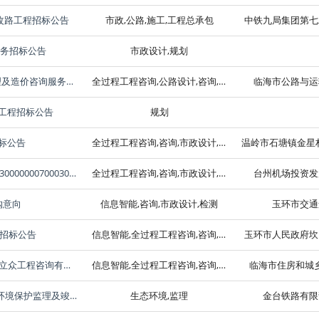
改路工程招标公告
市政,公路,施工,工程总承包
中铁九局集团第七
服务招标公告
市政设计,规划
2024-2025年度临海市国省道公路养护工程招标代理及造价咨询服务招标公告[A3310011060003579001001]
全过程工程咨询,公路设计,咨询,市政设计,检测,监理
临海市公路与运
升工程招标公告
规划
标公告
全过程工程咨询,咨询,市政设计,建筑设计,施工,检测
台州路桥机场改扩建工程景观绿化标段景观绿化[E3300000007000300010001]招标公告
全过程工程咨询,咨询,市政设计,建筑设计,生态环境
台州机场投资发
购意向
信息智能,咨询,市政设计,检测
玉环市交通
招标公告
信息智能,全过程工程咨询,咨询,施工,水利,生态环境
玉环市人民政府坎
关于临海市城区交通治堵规划的公开招标公告[台州立众工程咨询有限公司]
信息智能,全过程工程咨询,咨询,市政设计,检测,生态环境,规划
临海市住房和城
新建铁路头门港支线二期头门新区至头门港段项目环境保护监理及竣工环保验收技术服务采购预告
生态环境,监理
金台铁路有限