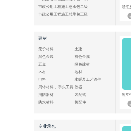
市政公用工程施工总承包二级
市政公用工程施工总承包三级
公路工程施工总承包特级
公路工程施工总承包一级
公路工程施工总承包二级
建材
公路工程施工总承包三级
无价材料
土建
水利水电工程施工总承包特级
黑色金属
有色金属
水利水电工程施工总承包一级
五金
绿色建材
水利水电工程施工总承包二级
木材
地材
水利水电工程施工总承包三级
电料
水暖及工艺管件
电力工程施工总承包特级
周转材料 、手头工具
仪器
电力工程施工总承包一级
浙江
消防器材
装配式
电力工程施工总承包二级
防水材料
机配件
电力工程施工总承包三级
化工、燃料
其他建材
铁路工程施工总承包特级
铁路工程施工总承包一级
专业承包
铁路工程施工总承包二级