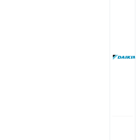
(
国
(
司