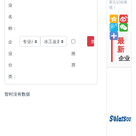
要忘记收藏
业
哦！
名
称：
最
查询
企
新
业
推
企业
分
荐
类：
暂时没有数据