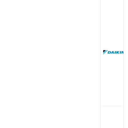
(
国
(
司