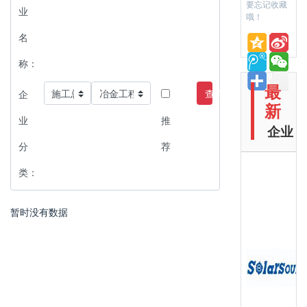
要忘记收藏
业
哦！
名
称：
最
查询
企
新
业
推
企业
分
荐
类：
暂时没有数据