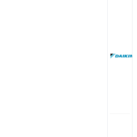
(
国
(
司