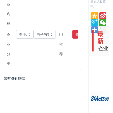
要忘记收藏
业
哦！
名
称：
最
查询
企
新
业
推
企业
分
荐
类：
暂时没有数据