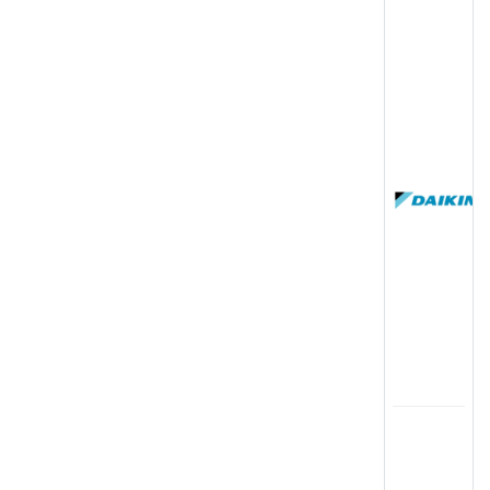
(
国
(
司