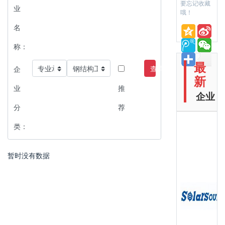
要忘记收藏
业
哦！
名
称：
最
查询
企
新
业
推
企业
分
荐
类：
暂时没有数据