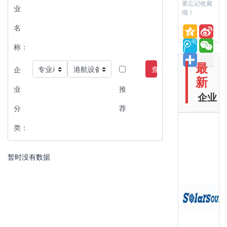
要忘记收藏
业
哦！
名
称：
最
查询
企
新
业
推
企业
分
荐
类：
暂时没有数据