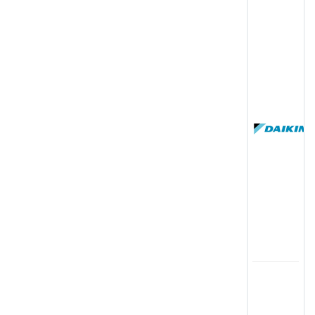
(
国
(
司