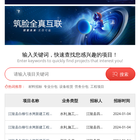
输入关键词，快速查找您感兴趣的项目！
Enter keywords to quickly find projects that interest you!
搜索
热词推荐：
材料招标
专业分包
设备租赁
劳务分包
工程项目
项目名称
业务类型
招标人
招标时间
江陵县白柳引水闸新建工程江陵县白柳引水闸新建工程水土保持方案编制(JZJI-202401SL-001001004)招标公告
水利,施工,工程总承包
江陵县四湖管理服务中心
2024-01-04
江陵县白柳引水闸新建工程江陵县白柳引水闸新建工程勘察设计(JZJI-202401SL-001001001)招标公告
水利,施工,勘察
江陵县四湖管理服务中心
2024-01-04