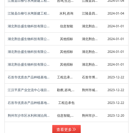
江陵县白柳引水闸新建工程江陵县白柳引水闸新建工程环境影响评价报告编制(JZJI-202401SL-001001002)招标公告
咨询,生态环境
江陵县四湖管理服务中心
2024-01-04
江陵县白柳引水闸新建工程江陵县白柳引水闸新建工程洪水影响评价报告编制(JZJI-202401SL-001001003)招标公告
水利,咨询
江陵县四湖管理服务中心
2024-01-04
湖北荆合盛生物科技有限公司自控系统采购安装施工项目招标公告
信息智能
湖北荆合盛生物科技有限公司
2024-01-01
湖北荆合盛生物科技有限公司玻璃钢储罐采购项目招标公告
其他招标
湖北荆合盛生物科技有限公司
2024-01-01
湖北荆合盛生物科技有限公司碳钢储罐采购项目招标公告
其他招标
湖北荆合盛生物科技有限公司
2024-01-01
湖北荆合盛生物科技有限公司钢衬PE储罐采购项目招标公告
其他招标
湖北荆合盛生物科技有限公司
2024-01-01
石首市优质农产品种植基地建设项目EPC总承包项目报建公告(项目编号JZSS-202312SZ-006)
工程总承包,生态环境
石首市博雅碧石生态工程有限公司
2023-12-22
江汉平原产业交流中心项目投资人+工程总承包+运营管理项目报建公告(项目编号JZSJ-202312FJ-102)
勘察,咨询,工程总承包
荆州市城发鑫盛投资有限公司
2023-12-22
石首市优质农产品种植基地建设项目EPC总承包
工程总承包
2023-12-22
荆州市沙市区水利和湖泊局荆州市沙市区天井剅渠小流域综合治理规划设计公开招标公告
信息智能,咨询,市政设计,建筑设计,检测,水利,生态环境,电力,监理,规划
荆州市沙市区水利和湖泊局
2023-12-20
查看更多