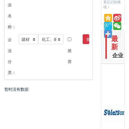
要忘记收藏
业
哦！
名
称：
最
查询
企
新
业
推
企业
分
荐
类：
暂时没有数据