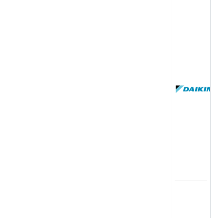
(
国
(
司