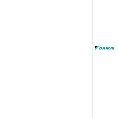
(
国
(
司