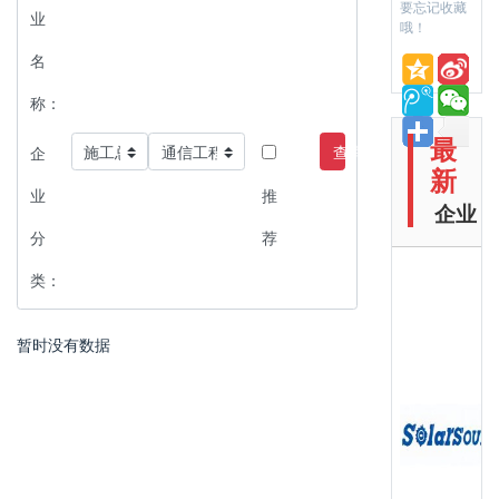
要忘记收藏
业
哦！
名
称：
最
查询
企
新
业
推
企业
分
荐
类：
暂时没有数据