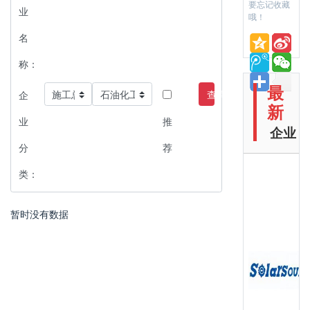
要忘记收藏
业
哦！
名
称：
最
查询
企
新
业
推
企业
分
荐
类：
暂时没有数据