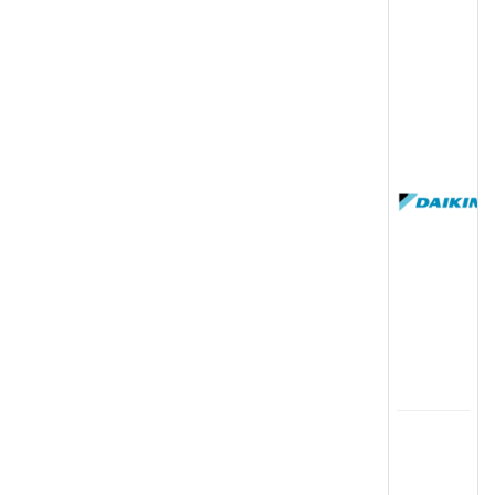
(
国
(
司