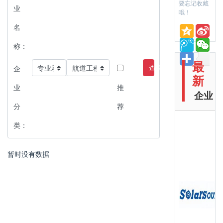
要忘记收藏
业
哦！
名
称：
最
查询
企
新
业
推
企业
分
荐
类：
暂时没有数据