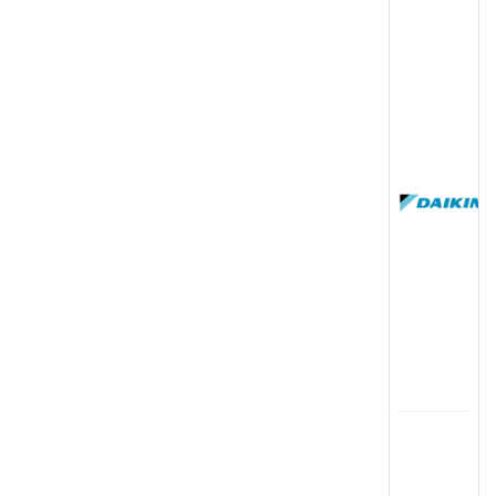
(
国
(
司