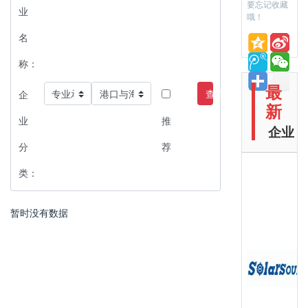
要忘记收藏
业
哦！
名
称：
最
查询
企
新
业
推
企业
分
荐
类：
暂时没有数据