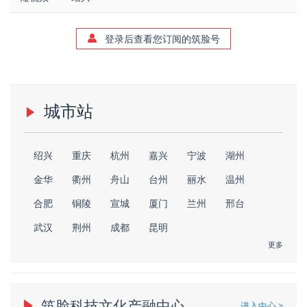
登录后查看您订阅的筑脸号
城市站
绍兴
重庆
杭州
嘉兴
宁波
湖州
金华
衢州
舟山
台州
丽水
温州
合肥
铜陵
宣城
厦门
兰州
邢台
武汉
荆州
成都
昆明
更多
筑脸科技文化产融中心
进入中心 >