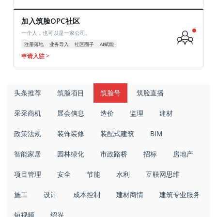
加入筑脸OPC社区
一个人，也可以是一家公司。
注册落地
业务导入
社区圈子
AI赋能
申请入驻 >
头条推荐
筑脸项目
筑脸号
筑脸直播
采采商机
展会信息
造价
监理
建材
政策法规
装饰装修
装配式建筑
BIM
智能家居
园林绿化
市政路桥
招标
房地产
项目管理
安全
节能
水利
互联网思维
施工
设计
成本控制
建材商情
建筑专业服务
短视频
绍兴