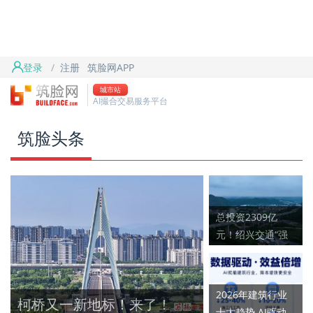
首页
筑脸头条
登录
/
注册
筑脸网APP
筑脸项目
城市站
AI撮合交易服务平台
筑脸吧
筑脸头条
总投资2309亿
元！绍兴交通“强
网”势头正劲
2026年建筑行业
柯桥又一新地标！来了！
十大趋势 AI驱动