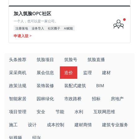
加入筑脸OPC社区
一个人，也可以是一家公司。
注册落地
业务导入
社区圈子
AI赋能
申请入驻 >
头条推荐
筑脸项目
筑脸号
筑脸直播
采采商机
展会信息
造价
监理
建材
政策法规
装饰装修
装配式建筑
BIM
智能家居
园林绿化
市政路桥
招标
房地产
项目管理
安全
节能
水利
互联网思维
施工
设计
成本控制
建材商情
建筑专业服务
短视频
绍兴