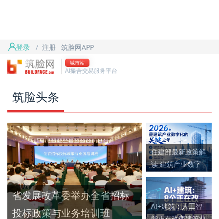
首页
筑脸头条
登录
/
注册
筑脸网APP
筑脸项目
城市站
AI撮合交易服务平台
筑脸吧
筑脸头条
住建部最新政策解
读 建筑产业数字
化转型进入快车道
省发展改革委举办全省招标
AI+建筑：人工智
投标政策与业务培训班
能正在改变建筑业