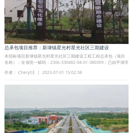
总承包项目推荐：新埭镇星光村星光社区三期建设
本招标项目新埭镇星光村星光社区三期建设工程工程总承包（项目
名称）；全省统一赋码：2306-330482-04-01-380309；已由平湖市
发展和改革局（项目审批、核准或备案机关名称）以平发改新投
作者： Cheryl汪 | 2023-07-01 15:02:38
（2023）36号（批文名称及编号）批准建设，建设资金