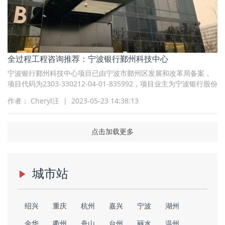
全过程工程咨询推荐：宁波银行鄞州科技中心
宁波银行鄞州科技中心项目已由宁波市鄞州区发展和改革局备案，
项目代码为2303-330212-04-01-835992，项目业主为宁波银行股份
有限公司，招标人为宁波银行股份有限公司，招标代理人为德威工
作者： Cheryl汪 | 2023-05-23 14:38:13
程管理咨询有限公司，建设资金来自自筹解决，项目出资比
点击加载更多
城市站
绍兴
重庆
杭州
嘉兴
宁波
湖州
金华
衢州
舟山
台州
丽水
温州