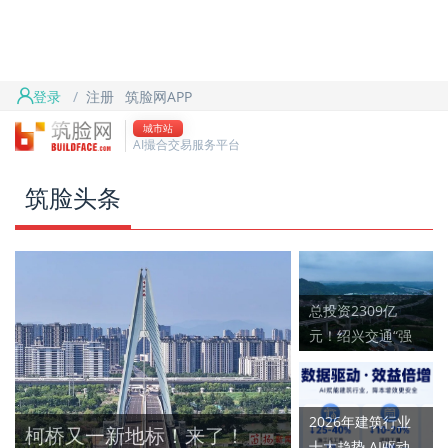
首页
筑脸头条
登录
/
注册
筑脸网APP
筑脸项目
城市站
AI撮合交易服务平台
筑脸吧
筑脸头条
总投资2309亿
元！绍兴交通“强
网”势头正劲
2026年建筑行业
柯桥又一新地标！来了！
十大趋势 AI驱动