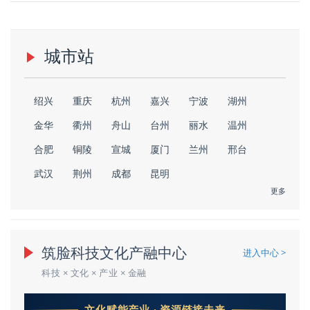
城市站
绍兴
重庆
杭州
嘉兴
宁波
湖州
金华
衢州
舟山
台州
丽水
温州
合肥
铜陵
宣城
厦门
兰州
邢台
武汉
荆州
成都
昆明
更多
筑脸科技文化产融中心
进入中心 >
科技 × 文化 × 产业 × 金融
文化赋能产业 · 资源链接未来