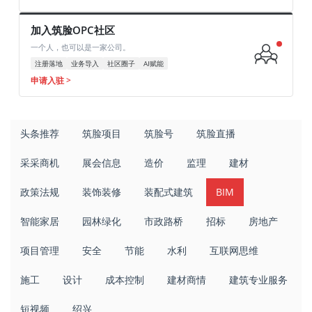
加入筑脸OPC社区
一个人，也可以是一家公司。
注册落地
业务导入
社区圈子
AI赋能
申请入驻 >
头条推荐
筑脸项目
筑脸号
筑脸直播
采采商机
展会信息
造价
监理
建材
政策法规
装饰装修
装配式建筑
BIM
智能家居
园林绿化
市政路桥
招标
房地产
项目管理
安全
节能
水利
互联网思维
施工
设计
成本控制
建材商情
建筑专业服务
短视频
绍兴