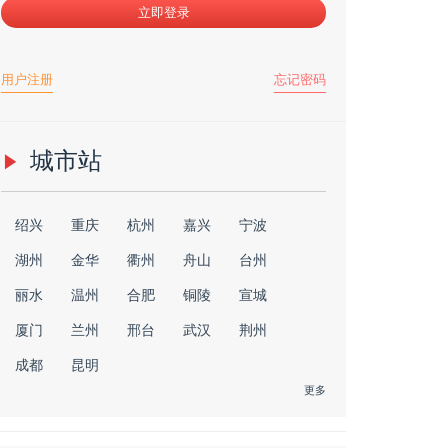
立即登录
用户注册
忘记密码
城市站
绍兴
重庆
杭州
嘉兴
宁波
湖州
金华
衢州
舟山
台州
丽水
温州
合肥
铜陵
宣城
厦门
兰州
邢台
武汉
荆州
成都
昆明
更多