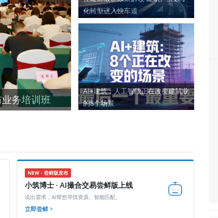
化转型进入快车道
AI+建筑：人工智能正在改变建筑业
与业务培训班
的8个场景
NEW · 尝鲜版发布
小筑博士 · AI撮合交易尝鲜版上线
说出需求，AI帮您寻找资源、智能匹配。
立即尝鲜 >