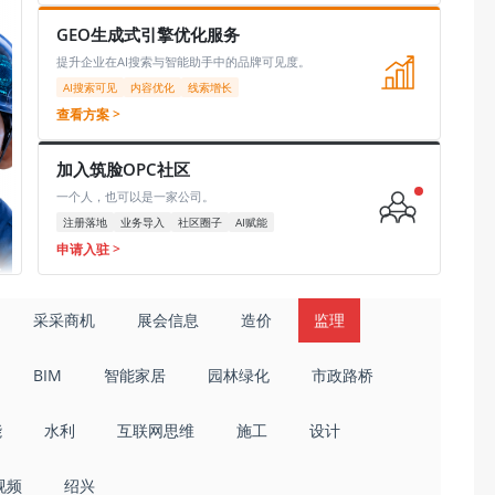
GEO生成式引擎优化服务
提升企业在AI搜索与智能助手中的品牌可见度。
AI搜索可见
内容优化
线索增长
查看方案 >
加入筑脸OPC社区
一个人，也可以是一家公司。
注册落地
业务导入
社区圈子
AI赋能
申请入驻 >
采采商机
展会信息
造价
监理
BIM
智能家居
园林绿化
市政路桥
能
水利
互联网思维
施工
设计
视频
绍兴