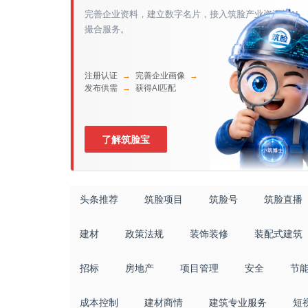
完善企业资料，建立数字名片，接入筑脸产业资源与AI
撮合服务。
注册认证
→
完善企业画像
→
发布供需
→
获得AI匹配
了解筑脸宝
头条推荐
筑脸项目
筑脸号
筑脸直播
建材
政策法规
装饰装修
装配式建筑
招标
房地产
项目管理
安全
节
成本控制
建材商情
建筑专业服务
短