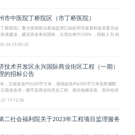
州市中医院丁桥院区（市丁桥医院）
市丁桥医院）重大疫情救治基地监理已由杭州市发展和改革委员会
3号批准建设，建设资金来自国有，出资比例为100% ，招标人为 杭
构为 杭州广厦建筑咨询有限公司 。项目已具备招标条件，
6-24 23:45:20
济技术开发区永兴国际商业街区工程（一期）
理的招标公告
方米，立面改造约5200平方米，场地改造约6300平方米及附属配
外立面改造等；楼宇及商业街亮化工程、观光电梯安装、室外给排
观绿化工程、景观桥、驳岸；停车场及其附属配套工程。
1 17:12:36
第二社会福利院关于2023年工程项目监理服务