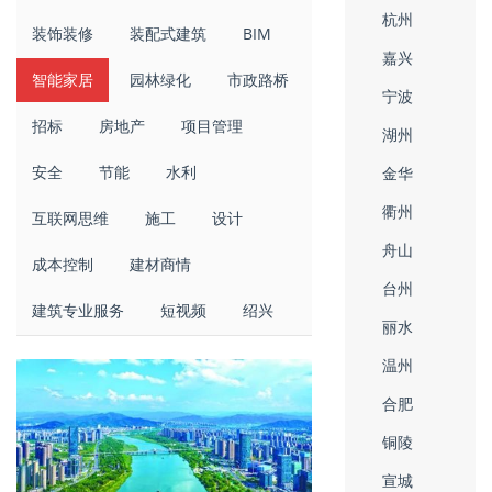
杭州
装饰装修
装配式建筑
BIM
嘉兴
智能家居
园林绿化
市政路桥
宁波
招标
房地产
项目管理
湖州
安全
节能
水利
金华
衢州
互联网思维
施工
设计
舟山
成本控制
建材商情
台州
建筑专业服务
短视频
绍兴
丽水
温州
合肥
铜陵
宣城