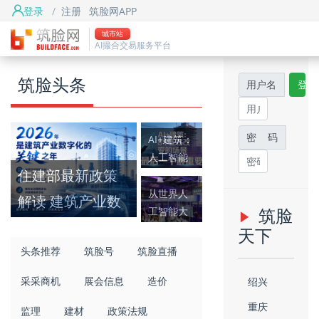
登录
/
注册
筑脸网APP
首页
城市站
AI撮合交易服务平台
筑脸头条
筑脸头条
用户名
登录
筑脸项目
筑脸吧
密 码
AI+建筑：
人工智能
住建部最新政策
正在改变
建筑业的8
从世界人
解读 建筑产业数
筑脸
个场景
工智能大
字化转型进入快
会看建筑
天下
机器人的
车道
头条推荐
筑脸号
筑脸直播
工程化发
采采商机
展会信息
造价
绍兴
展
重庆
监理
建材
政策法规