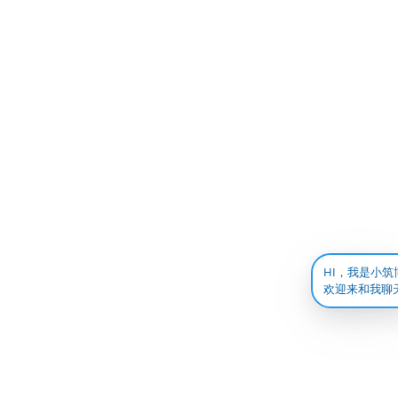
HI，我是小筑
欢迎来和我聊