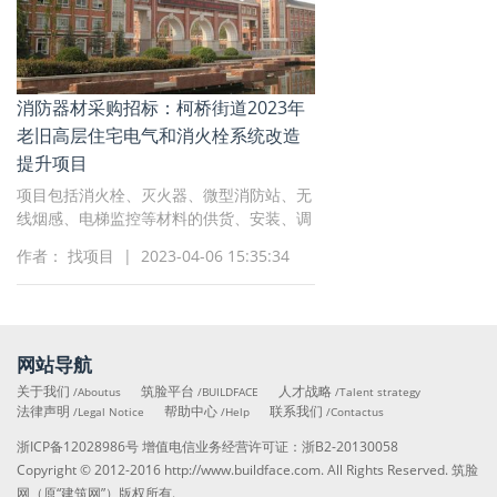
消防器材采购招标：柯桥街道2023年
老旧高层住宅电气和消火栓系统改造
提升项目
项目包括消火栓、灭火器、微型消防站、无
线烟感、电梯监控等材料的供货、安装、调
试、检测、验收、交付使用、技术培训、售
作者： 找项目 | 2023-04-06 15:35:34
后服务等
网站导航
关于我们
筑脸平台
人才战略
/Aboutus
/BUILDFACE
/Talent strategy
法律声明
帮助中心
联系我们
/Legal Notice
/Help
/Contactus
浙ICP备12028986号
增值电信业务经营许可证：
浙B2-20130058
Copyright © 2012-2016
http://www.buildface.com
. All Rights Reserved. 筑脸
网（原“建筑网”）版权所有.