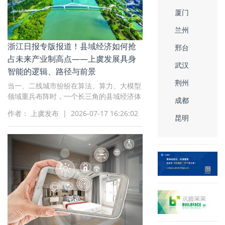
厦门
兰州
浙江日报专版报道！县域经济如何抢
邢台
占未来产业制高点——上虞发展具身
武汉
智能的逻辑、路径与前景
荆州
当一、二线城市纷纷在算法、算力、大模型
领域重兵布阵时，一个长三角的县域经济体
成都
——绍兴上虞，选择了一条不同路径：不拼
作者： 上虞发布 | 2026-07-17 16:26:02
模型拼场景、不拼算力拼制造、不追全面追
昆明
特色，全力打造长三角具身智能高地。今日
出版的浙江日报对此进行专版报道。