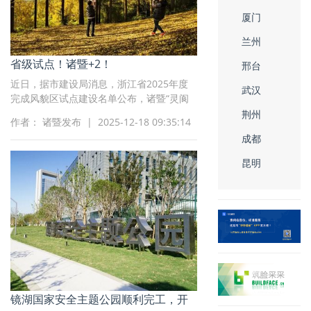
厦门
兰州
省级试点！诸暨+2！
邢台
近日，据市建设局消息，浙江省2025年度
武汉
完成风貌区试点建设名单公布，诸暨“灵阆
秀松·千面智谷”和“古建湖山·世外桃源”两个
荆州
作者： 诸暨发布 | 2025-12-18 09:35:14
试点片区成功入选，被正式命名为省级“新
成都
时代富春山居图”风貌区。
昆明
镜湖国家安全主题公园顺利完工，开