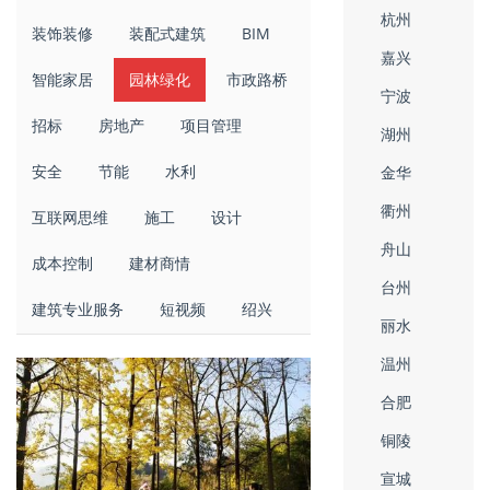
杭州
装饰装修
装配式建筑
BIM
嘉兴
智能家居
园林绿化
市政路桥
宁波
招标
房地产
项目管理
湖州
安全
节能
水利
金华
衢州
互联网思维
施工
设计
舟山
成本控制
建材商情
台州
建筑专业服务
短视频
绍兴
丽水
温州
合肥
铜陵
宣城