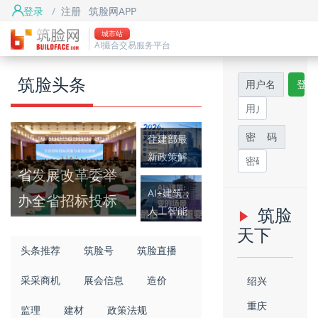
登录
/
注册
筑脸网APP
首页
城市站
AI撮合交易服务平台
筑脸头条
筑脸头条
用户名
登录
筑脸项目
筑脸吧
密 码
住建部最
新政策解
省发展改革委举
读 建筑产
业数字化
AI+建筑：
办全省招标投标
筑脸
转型进入
人工智能
政策与业务培训
快车道
正在改变
天下
建筑业的8
班
头条推荐
筑脸号
筑脸直播
个场景
采采商机
展会信息
造价
绍兴
重庆
监理
建材
政策法规