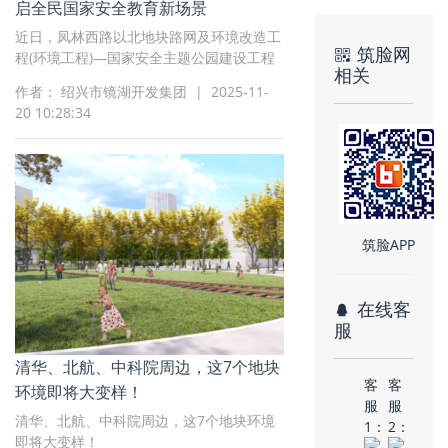
启全民国家安全教育新场景
近日，凤林西路以北地块路网及环境改造工
筑脸网
程(环境工程)—国家安全主题公园建设工程
相关
顺利完工，其建成不仅为镜湖新区增添了一
作者： 绍兴市镜湖开发集团 | 2025-11-
处生态宜人的绿色空间，更打造了一个国家
20 10:28:34
安全教育新阵地，对增强全民国家安全意
识、巩固国家安全防线具有深远意义。
筑脸APP
在线客
服
清华、北航、中科院周边，这7个地块
客
客
环境即将大变样！
服
服
清华、北航、中科院周边，这7个地块环境
1：
2：
即将大变样！