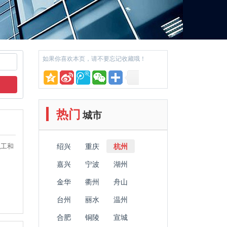
如果你喜欢本页，请不要忘记收藏哦！
热门
城市
职工和
杭州
绍兴
重庆
嘉兴
宁波
湖州
金华
衢州
舟山
台州
丽水
温州
合肥
铜陵
宣城