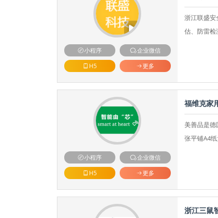
浙江联盛安
估、防雷检
小程序
企业微信
H5
更多
福维克家
美善品是德
张平铺A4
小程序
企业微信
H5
更多
浙江三鼠