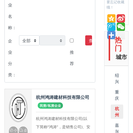
要忘记收藏
业
哦！
名
称：
热
查询
企
门
业
推
城市
分
荐
类：
绍
兴
重
杭州鸿涛建材科技有限公司
庆
民营/私营企业
杭
州
杭州鸿涛建材科技有限公司(以
嘉
下简称“鸿涛”，是销售公司)、安
小
企
兴