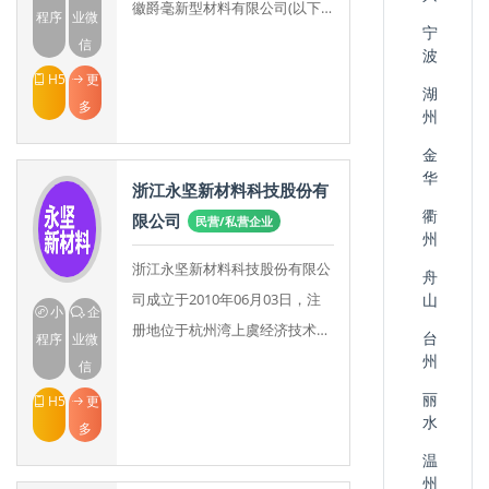
徽爵毫新型材料有限公司(以下
程序
业微
宁
简称“爵毫”是生产厂家)安徽爵乐
信
波
士再生资源有限公司(以下简
H5
更
湖
称“爵乐士”是
多
州
金
华
浙江永坚新材料科技股份有
衢
限公司
民营/私营企业
州
浙江永坚新材料科技股份有限公
舟
司成立于2010年06月03日，注
山
小
企
册地位于杭州湾上虞经济技术开
台
程序
业微
发区，法定代表人为陈佰忠。经
州
信
营范围包括一般项目：新材料技
丽
H5
更
术研发；新材料
水
多
温
州