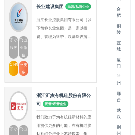
长业建设集团
民营/私营企业
合
肥
浙江长业控股集团有限公司（以
铜
下简称长业集团）是一家以投
陵
资、管理为纽带，以基础设施、
小
企
宣
房地产、建筑为主营业务的中国
程序
业微
城
民营企业500强大型企业集团，
信
厦
浙江省100强企业，
H5
更
门
多
兰
州
邢
浙江汇杰有机硅股份有限公
台
司
民营/私营企业
武
汉
我们致力于为有机硅新材料的应
用提供更多的可能，在有机硅胶
荆
小
企
州
粘剂细分行业上不断探索，集研