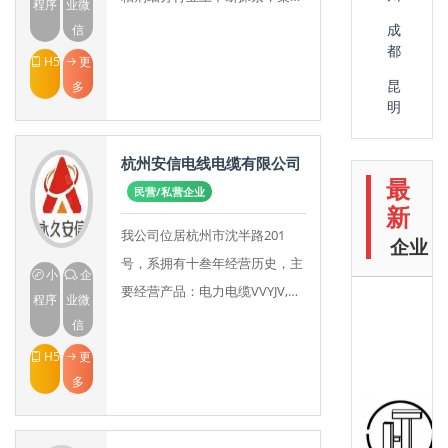
程序
业微
发、生产、销售等为一体，目前
成
信
都
已在建筑胶、工业胶、民用胶等
H5
更
领域提供多个系列的具
昆
多
明
杭州安信电线电缆有限公司
最
民营/私营企业
新
我公司位居杭州市沈半路201
企业
号，系拥有十叁年经营历史，主
小
企
要经营产品：电力电缆VVYJV,高
程序
业微
压电缆1-35KV,橡胶电缆
信
YZYCYHYCW，控制电缆
H5
更
KVVKVVR
多