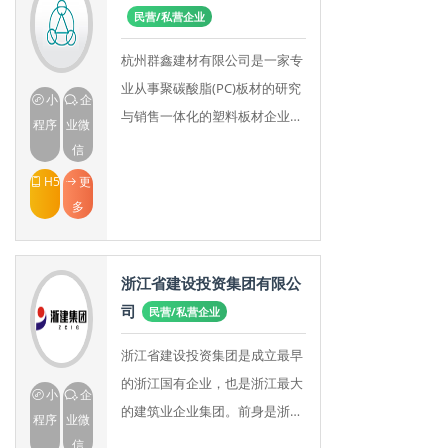
民营/私营企业
杭州群鑫建材有限公司是一家专
业从事聚碳酸脂(PC)板材的研究
小
企
与销售一体化的塑料板材企业。
程序
业微
公司产品有PC阳光板、PC耐力
信
板、PC声屏障专业板、颗粒
H5
更
板、磨砂板、晶亮
多
浙江省建设投资集团有限公
司
民营/私营企业
浙江省建设投资集团是成立最早
的浙江国有企业，也是浙江最大
小
企
的建筑业企业集团。前身是浙江
程序
业微
建筑公司，成立于1949年7月11
信