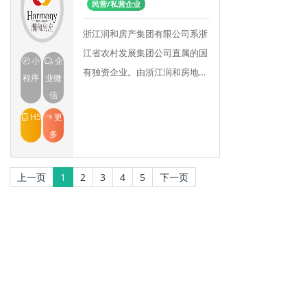
民营/私营企业
浙江润和房产集团有限公司系浙
江省农村发展集团公司直属的国
小
企
有独资企业。由浙江润和房地产
程序
业微
开发有限公司等多家房地产开发
信
企业整合而成。润和房产集团专
H5
更
注于优质房产品的投资
多
上一页
1
2
3
4
5
下一页