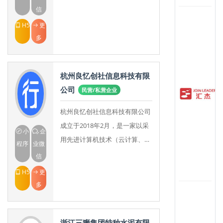
尼、美国苹果、法国蒙特娇、法
信
国蜜蜂等五个知名品牌，其产品
H5
更
涉及国际时尚男装、女装
多
杭州良忆创社信息科技有限
公司
民营/私营企业
杭州良忆创社信息科技有限公司
成立于2018年2月，是一家以采
小
企
用先进计算机技术（云计算、大
程序
业微
数据、移动互联网、语音和图像
信
识别、人工智能）来提高造价行
H5
更
业的数字化水平，
多
浙江三狮集团特种水泥有限