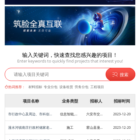
输入关键词，快速查找您感兴趣的项目！
Enter keywords to quickly find projects that interest you!
搜索
热词推荐：
材料招标
专业分包
设备租赁
劳务分包
工程项目
项目名称
业务类型
招标人
招标时间
市行政中心及周边、市科创中心和长三角总部经济产业园充电基础设施智能化项目发包公告
信息智能,咨询,市政设计,监理
六安市交通基础设施建设投资有限公司
2023-12-20
漫水河镇南庄行政村储家老屋中心村建设项目
施工
霍山县漫水河镇人民政府
2023-12-20