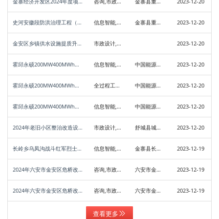
金寨经济开发区2024年度项目地块水系治理及挡墙工程招标公告
咨询,市政设计,建筑设计,施工,生态环境,监理,规划
金寨县重点工程建设管理处
2023-12-20
史河安徽段防洪治理工程（金寨县）（二次）
信息智能,咨询,市政设计,建筑设计,施工,水利,生态环境,监理,规划
金寨县重点水利工程建设管理局
2023-12-20
金安区乡镇供水设施提质升级项目
市政设计,水利,生态环境,规划
2023-12-20
霍邱永硕200MW400MWh电池储能项目总承包项目智能辅助控制系统、火灾自动报警系统集成采购公告
信息智能,勘察,咨询,建筑设计,检测,生态环境
中国能源建设集团安徽省电力设计院有限公司
2023-12-20
霍邱永硕200MW400MWh电池储能项目总承包项目交直流一体化电源系统采购公告
全过程工程咨询,勘察,咨询,建筑设计,检测,生态环境
中国能源建设集团安徽省电力设计院有限公司
2023-12-20
霍邱永硕200MW400MWh电池储能项目总承包项目智能辅助控制系统、火灾自动报警系统集成
信息智能,勘察,咨询,建筑设计,检测,生态环境
中国能源建设集团安徽省电力设计院有限公司
2023-12-20
2024年老旧小区整治改造设计项目（凤池苑、码头、中大及东苑社区）
市政设计,建筑设计,生态环境
舒城县城关镇人民政府
2023-12-20
长岭乡乌凤沟战斗红军烈士纪念园水毁修缮工程
信息智能,咨询,市政设计,施工,生态环境
金寨县长岭乡人民政府
2023-12-19
2024年六安市金安区危桥改造项目（长廷桥）
咨询,市政设计,建筑设计,施工
六安市金安区交通运输局
2023-12-19
2024年六安市金安区危桥改造项目（预马桥）
咨询,市政设计,建筑设计,施工,生态环境
六安市金安区交通运输局
2023-12-19
查看更多