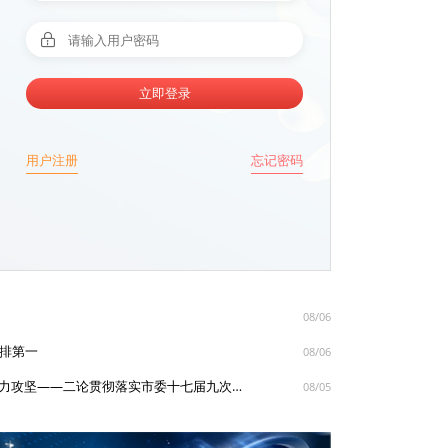
立即登录
用户注册
忘记密码
住建部最新政策解读 建筑产业数字化转型进入快车道
08/06
动排第一
08/06
诸暨时评丨牢牢扭住重点 持续发力攻坚——二论贯彻落实市委十七届九次全体会议暨市政府十八届九次全体会议精神
08/05