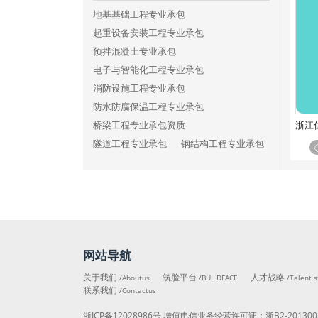
铁路工程施工总承包三级
地基基础工程专业承包
港口与航道工程施工总承包特级
起重设备安装工程专业承包
港口与航道工程施工总承包一级
预拌混凝土专业承包
港口与航道工程施工总承包二级
电子与智能化工程专业承包
港口与航道工程施工总承包三级
消防设施工程专业承包
矿山工程施工总承包特级
防水防腐保温工程专业承包
矿山工程施工总承包一级
浙江
桥梁工程专业承包资质
矿山工程施工总承包二级
隧道工程专业承包
钢结构工程专业承包
矿山工程施工总承包三级
模板脚手架专业承包
冶金工程施工总承包特级
建筑装修装饰工程专业承包
冶金工程施工总承包一级
建筑机电安装工程专业承包
冶金工程施工总承包二级
建筑幕墙工程专业承包
冶金工程施工总承包三级
古建筑工程专业承包
石油化工工程施工总承包特级
网站导航
城市及道路照明工程专业承包
石油化工工程施工总承包一级
公路路面工程专业承包
关于我们
筑脸平台
人才战略
/Aboutus
/BUILDFACE
/Talent s
石油化工工程施工总承包二级
联系我们
公路路基工程专业承包
/Contactus
石油化工工程施工总承包三级
公路交通工程专业承包
浙ICP备12028986号
增值电信业务经营许可证：
浙B2-201300