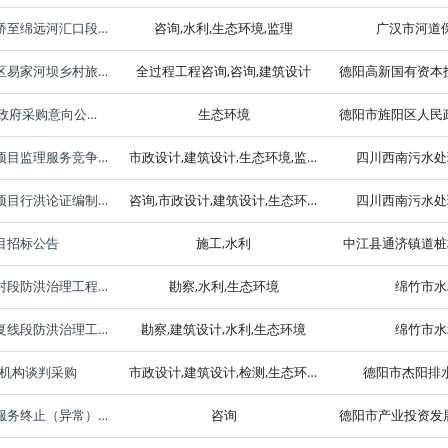
广汉市河道保护中心关于四川省广汉市湔江和兴大桥至绵远河汇口段防洪治理工程监理水利工程的招标公告
咨询,水利,生态环境,监理
广汉市河道
德阳高新国有资本投资运营有限公司关于德阳高新区易家河坝乡村旅游区（4A）配套基础设施建设项目—游客集散接待中心一标段房屋建筑工程的招标公告
全过程工程咨询,咨询,建筑设计
德阳市旌阳区人民政府八角井街道办事处2023年度政府采购意向公告(第2批)
生态环境
德阳市罗江区周家坝污水处理厂扩容（配套管网）项目监理服务竞争性谈判公告
市政设计,建筑设计,生态环境,监理,规划
四川西南污水处
德阳市罗江区周家坝污水处理厂扩容（配套管网）项目行洪论证编制竞争性谈判公告
咨询,市政设计,建筑设计,生态环境
四川西南污水处
目招标公告
施工,水利
中江县通济镇道桩
绵竹市水利局石亭江广济镇祈祥村段、玉泉镇玉江村段防洪治理工程（勘察、设计）竞争性磋商公告
勘察,水利,生态环境
绵竹市水
绵竹市水利局石亭江新市镇工业园区段、成绵高速复线段防洪治理工程（勘察、设计）竞争性磋商公告
勘察,建筑设计,水利,生态环境
绵竹市水
机构谈判采购
市政设计,建筑设计,检测,生态环境
德阳市杰阳排
某四家重整企业的业务尽调及重整可行性研究论证服务终止（异常）公告
咨询