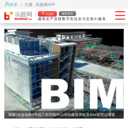
登录
/
注册
筑脸网APP
首页
返回首页
大连站
建筑全产业链数字化信息与交易AI服务
头条
筑脸项目
找资源
筑脸吧
投标\大连地铁5号线工程控制中心绿色建筑评价及BIM智慧运维管