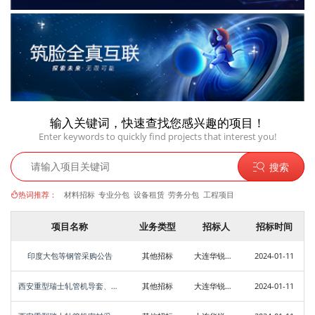
输入关键词，快速查找您感兴趣的项目！
Enter keywords to quickly find projects that interest you!
搜索
热词推荐：
材料招标
专业分包
设备租赁
劳务分包
工程项目
项目名称
业务类型
招标人
招标时间
印度大包等钢管采购公告
其他招标
大连华锐重工集团股份有限公司冶电设备制造事业部
2024-01-11
西安重型瑞士轧管机导套、滑板、卡爪等采购公告
其他招标
大连华锐重工集团股份有限公司冶电设备制造事业部
2024-01-11