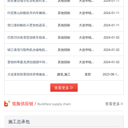
西安重型瑞士轧管机密封采购公告
其他招标
大连华锐重工集团股份有限公司冶电设备制造事业部
2024-01-11
印尼青山卸船机市内车辆倒运采购公告
其他招标
大连华锐重工集团股份有限公司港口机械制造事业部
2024-01-11
营口港卸船机斗壁加热器采购公告
其他招标
大连华锐重工集团股份有限公司港口机械制造事业部
2024-01-11
巴西350t鱼雷型混铁车箱体采购公告
其他招标
大连华锐重工集团股份有限公司电控装备厂
2024-01-02
镇江港混匀取料机永磁电机采购公告
其他招标
大连华锐重工集团股份有限公司装卸机械制造事业部
2024-01-02
普锐特蒂森克虏伯德国中间罐车锻件车轮等成品采购公告
其他招标
大连华锐重工集团股份有限公司冶电设备制造事业部
2024-01-02
大连某部前置招待所维修改造项目公开招标公告
建筑,施工
某部
2023-08-15 10:11:49
查看更多
筑脸供应链 /
查看更多
Buildface supply chain
施工总承包