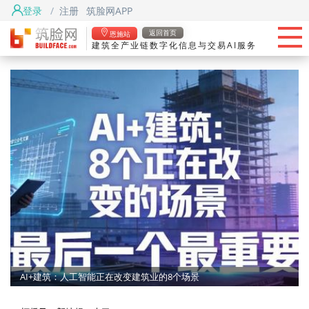
登录
/
注册
筑脸网APP
首页
返回首页
恩施站
建筑全产业链数字化信息与交易AI服务
头条
筑脸项目
找资源
筑脸吧
从世界人工智能大会看建筑机器人的工程化发展