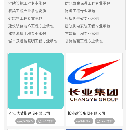
消防设施工程专业承包
防水防腐保温工程专业承包
桥梁工程专业承包资质
隧道工程专业承包
钢结构工程专业承包
模板脚手架专业承包
建筑装修装饰工程专业承包
建筑机电安装工程专业承包
建筑幕墙工程专业承包
古建筑工程专业承包
城市及道路照明工程专业承包
公路路面工程专业承包
公路路基工程专业承包
公路交通工程专业承包
铁路电务工程专业承包
铁路铺轨架梁工程专业承包
铁路电气化工程专业承包
机场场道工程专业承包
民航空管工程及机场弱电系统工程专业承包
机场目视助航工程专业承包
港口与海岸工程专业承包
航道工程专业承包
通航建筑物工程专业承包
港航设备安装及水上交管工程专业承包
水工金属结构制作与安装工程专业承包
水利水电机电安装工程专业承包
河湖整治工程专业承包
浙江优艾斯建设有限公司
长业建设集团有限公司
输变电工程专业承包
核工程专业承包
小程序码
企业微信
小程序码
企业微信
海洋石油工程专业承包
环保工程专业承包