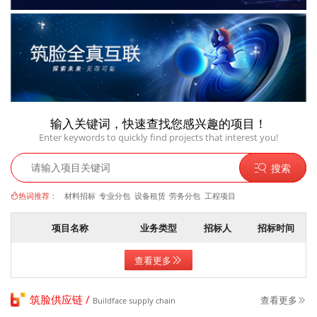
输入关键词，快速查找您感兴趣的项目！
Enter keywords to quickly find projects that interest you!
搜索
热词推荐：
材料招标
专业分包
设备租赁
劳务分包
工程项目
项目名称
业务类型
招标人
招标时间
查看更多
筑脸供应链 /
查看更多
Buildface supply chain