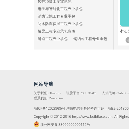
港口与航道工程施工总承包一级
预拌混凝土专业承包
港口与航道工程施工总承包二级
电子与智能化工程专业承包
港口与航道工程施工总承包三级
消防设施工程专业承包
矿山工程施工总承包特级
防水防腐保温工程专业承包
矿山工程施工总承包一级
浙江
桥梁工程专业承包资质
矿山工程施工总承包二级
隧道工程专业承包
钢结构工程专业承包
矿山工程施工总承包三级
模板脚手架专业承包
冶金工程施工总承包特级
建筑装修装饰工程专业承包
冶金工程施工总承包一级
建筑机电安装工程专业承包
冶金工程施工总承包二级
建筑幕墙工程专业承包
冶金工程施工总承包三级
古建筑工程专业承包
石油化工工程施工总承包特级
网站导航
城市及道路照明工程专业承包
石油化工工程施工总承包一级
公路路面工程专业承包
关于我们
筑脸平台
人才战略
/Aboutus
/BUILDFACE
/Talent s
石油化工工程施工总承包二级
联系我们
公路路基工程专业承包
/Contactus
石油化工工程施工总承包三级
公路交通工程专业承包
浙ICP备12028986号
增值电信业务经营许可证：
浙B2-201300
通信工程施工总承包一级
铁路电务工程专业承包
Copyright © 2012-2016
http://www.buildface.com
. All R
通信工程施工总承包二级
铁路铺轨架梁工程专业承包
浙公网安备 33060202000115号
通信工程施工总承包三级
铁路电气化工程专业承包