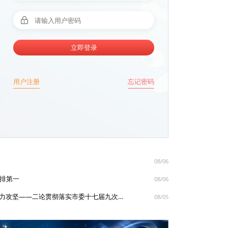
立即登录
用户注册
忘记密码
住建部最新政策解读 建筑产业数字化转型进入快车道
08/06
动排第一
08/06
诸暨时评丨牢牢扭住重点 持续发力攻坚——二论贯彻落实市委十七届九次全体会议暨市政府十八届九次全体会议精神
08/05