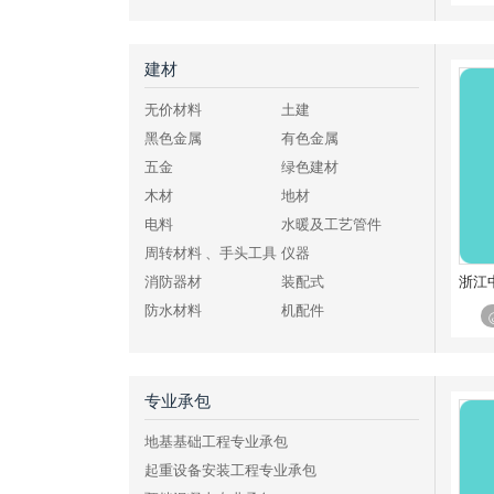
公路工程施工总承包特级
公路工程施工总承包一级
公路工程施工总承包二级
建材
公路工程施工总承包三级
无价材料
土建
水利水电工程施工总承包特级
黑色金属
有色金属
水利水电工程施工总承包一级
五金
绿色建材
水利水电工程施工总承包二级
木材
地材
水利水电工程施工总承包三级
电料
水暖及工艺管件
电力工程施工总承包特级
周转材料 、手头工具
仪器
电力工程施工总承包一级
浙江
消防器材
装配式
电力工程施工总承包二级
防水材料
机配件
电力工程施工总承包三级
化工、燃料
其他建材
铁路工程施工总承包特级
铁路工程施工总承包一级
专业承包
铁路工程施工总承包二级
铁路工程施工总承包三级
地基基础工程专业承包
港口与航道工程施工总承包特级
起重设备安装工程专业承包