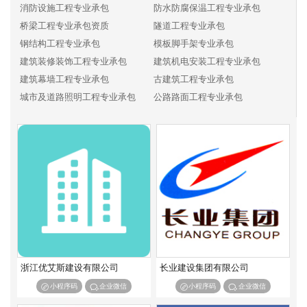
消防设施工程专业承包
防水防腐保温工程专业承包
桥梁工程专业承包资质
隧道工程专业承包
钢结构工程专业承包
模板脚手架专业承包
建筑装修装饰工程专业承包
建筑机电安装工程专业承包
建筑幕墙工程专业承包
古建筑工程专业承包
城市及道路照明工程专业承包
公路路面工程专业承包
公路路基工程专业承包
公路交通工程专业承包
铁路电务工程专业承包
铁路铺轨架梁工程专业承包
铁路电气化工程专业承包
机场场道工程专业承包
民航空管工程及机场弱电系统工程专业承包
机场目视助航工程专业承包
港口与海岸工程专业承包
航道工程专业承包
通航建筑物工程专业承包
港航设备安装及水上交管工程专业承包
水工金属结构制作与安装工程专业承包
水利水电机电安装工程专业承包
河湖整治工程专业承包
浙江优艾斯建设有限公司
长业建设集团有限公司
输变电工程专业承包
核工程专业承包
小程序码
企业微信
小程序码
企业微信
海洋石油工程专业承包
环保工程专业承包