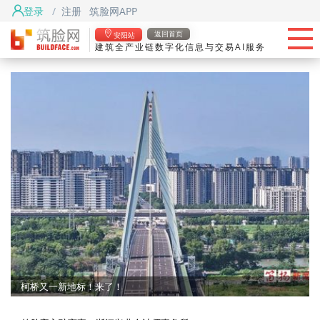
登录
/
注册
筑脸网APP
首页
返回首页
安阳站
建筑全产业链数字化信息与交易AI服务
头条
筑脸项目
找资源
筑脸吧
柯桥又一新地标！来了！