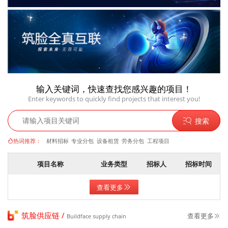
输入关键词，快速查找您感兴趣的项目！
Enter keywords to quickly find projects that interest you!
搜索
热词推荐：
材料招标
专业分包
设备租赁
劳务分包
工程项目
项目名称
业务类型
招标人
招标时间
查看更多
筑脸供应链 /
查看更多
Buildface supply chain