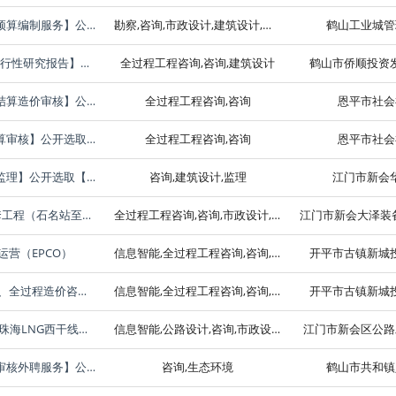
关于为【址山LNG储配站项目配套道路工程设计、预算编制服务】公开选取【工程设计】机构的公告
勘察,咨询,市政设计,建筑设计,检测,规划
鹤山工业城管
关于为【440784001022GB03093号地块建设项目可行性研究报告】公开选取【工程咨询】机构的公告
全过程工程咨询,咨询,建筑设计
鹤山市侨顺投资
关于为【恩平市社会福利院办公室隔离区间墙工程结算造价审核】公开选取【工程造价咨询】机构的公告
全过程工程咨询,咨询
恩平市社会
关于为【恩平市社会福利院洗衣房改造工程造价结算审核】公开选取【工程造价咨询】机构的公告
全过程工程咨询,咨询
恩平市社会
关于为【江门市新会华侨中学图书馆加固修缮工程监理】公开选取【工程监理】机构的公告
咨询,建筑设计,监理
江门市新会
关于为【普乐光伏电池片制造项目220千伏线路配套工程（石名站至普乐）可行性研究报告编制】公开选取【工程咨询】机构的公告
全过程工程咨询,咨询,市政设计,建筑设计,生态环境,规划
营（EPCO）
信息智能,全过程工程咨询,咨询,工程总承包,市政设计,建筑设计,施工,生态环境,电力
开平市古镇新城
梦回开平·侨海华韵项目全过程工程咨询服务（监理、全过程造价咨询）招标公告
信息智能,全过程工程咨询,咨询,市政设计,建筑设计,生态环境,电力,监理
开平市古镇新城
关于为【国道G240线新会会城至牛湾段改建工程涉珠海LNG西干线管道迁改项目可行性研究报告编制和迁改必要性评估服务】公开选取【工程设计】机构的公告
信息智能,公路设计,咨询,市政设计,建筑设计,检测,水利,生态环境,电力,规划
江门市新会区公路
关于为【共和镇里元会龙村乡村环境整治工程结算审核外聘服务】公开选取【工程造价咨询】机构的公告
咨询,生态环境
鹤山市共和镇