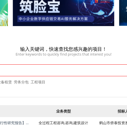
输入关键词，快速查找您感兴趣的项目！
Enter keywords to quickly find projects that interest you!
设备租赁
劳务分包
工程项目
业务类型
招标
关于为【440784006006GB01379号地块建设项目可行性研究报告】公开选取【工程咨询】机构的公告
全过程工程咨询,咨询,建筑设计
鹤山市侨泰投资