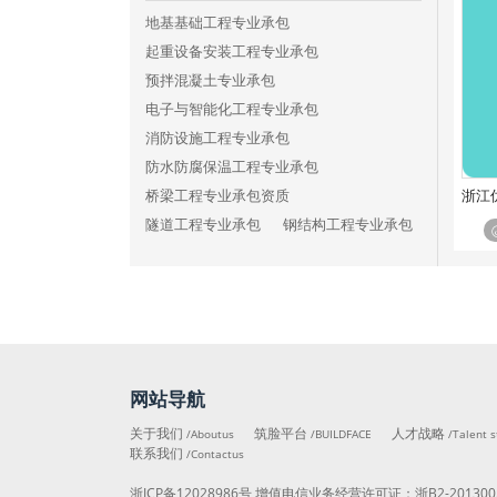
铁路工程施工总承包三级
地基基础工程专业承包
港口与航道工程施工总承包特级
起重设备安装工程专业承包
港口与航道工程施工总承包一级
预拌混凝土专业承包
港口与航道工程施工总承包二级
电子与智能化工程专业承包
港口与航道工程施工总承包三级
消防设施工程专业承包
矿山工程施工总承包特级
防水防腐保温工程专业承包
矿山工程施工总承包一级
浙江
桥梁工程专业承包资质
矿山工程施工总承包二级
隧道工程专业承包
钢结构工程专业承包
矿山工程施工总承包三级
模板脚手架专业承包
冶金工程施工总承包特级
建筑装修装饰工程专业承包
冶金工程施工总承包一级
建筑机电安装工程专业承包
冶金工程施工总承包二级
建筑幕墙工程专业承包
冶金工程施工总承包三级
古建筑工程专业承包
石油化工工程施工总承包特级
网站导航
城市及道路照明工程专业承包
石油化工工程施工总承包一级
公路路面工程专业承包
关于我们
筑脸平台
人才战略
/Aboutus
/BUILDFACE
/Talent s
石油化工工程施工总承包二级
联系我们
公路路基工程专业承包
/Contactus
石油化工工程施工总承包三级
公路交通工程专业承包
浙ICP备12028986号
增值电信业务经营许可证：
浙B2-201300