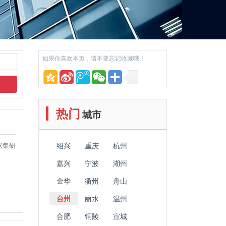
如果你喜欢本页，请不要忘记收藏哦！
热门
城市
家集研
绍兴
重庆
杭州
嘉兴
宁波
湖州
金华
衢州
舟山
台州
丽水
温州
合肥
铜陵
宣城