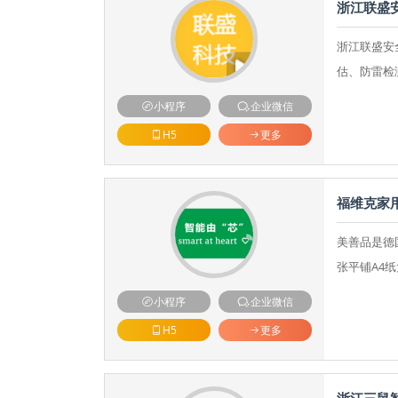
浙江联盛
浙江联盛安
估、防雷检
小程序
企业微信
H5
更多
福维克家
美善品是德
张平铺A4
小程序
企业微信
H5
更多