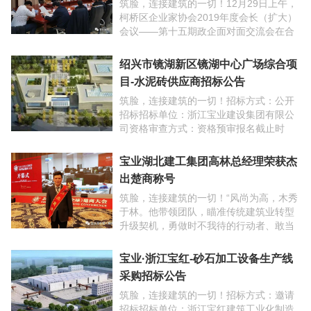
会议——第十五期政企面对面交流会在合
肥召开。区委副书记、区长赵如浪，区人
大常委会党组书记朱晓董，区委常委、组
绍兴市镜湖新区镜湖中心广场综合项
织部长丁贵， ...
目-水泥砖供应商招标公告
筑脸，连接建筑的一切！招标方式：公开
招标招标单位：浙江宝业建设集团有限公
司资格审查方式：资格预审报名截止时
间：2019年12月27日结果通知：报名入围
另行通知，入围单位后续发放招标文件。
宝业湖北建工集团高林总经理荣获杰
项目名称：绍兴 ...
出楚商称号
筑脸，连接建筑的一切！“风尚为高，木秀
于林。他带领团队，瞄准传统建筑业转型
升级契机，勇做时不我待的行动者、敢当
只争朝夕的实干家，以‘乱飞云渡仍从容’的
战略定力勇闯夺隘，用‘精益夺天工’的细密
宝业·浙江宝红-砂石加工设备生产线
本领融冰破 ...
采购招标公告
筑脸，连接建筑的一切！招标方式：邀请
招标招标单位：浙江宝红建筑工业化制造
有限责任公司工程地址：衢州市衢江经济