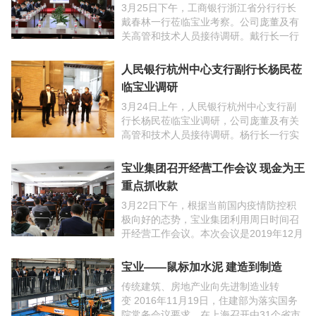
3月25日下午，工商银行浙江省分行行长
戴春林一行莅临宝业考察。公司庞董及有
关高管和技术人员接待调研。戴行长一行
实地参观了宝业国家建筑工业化节能研究
实验平台，详细了解了宝业建筑工业化产
人民银行杭州中心支行副行长杨民莅
品在百年适老、低碳 ...
临宝业调研
3月24日上午，人民银行杭州中心支行副
行长杨民莅临宝业调研，公司庞董及有关
高管和技术人员接待调研。杨行长一行实
地参观了宝业国家建筑工业化节能研究实
验平台，详细了解了宝业轻钢电泳结构体
宝业集团召开经营工作会议 现金为王
系和PC结构体系两 ...
重点抓收款
3月22日下午，根据当前国内疫情防控积
极向好的态势，宝业集团利用周日时间召
开经营工作会议。本次会议是2019年12月
31日经营工作会议的延续，重点围绕“重收
款、抓审计”的会议主题，全面落实企业生
宝业——鼠标加水泥 建造到制造
产经营 ...
传统建筑、房地产业向先进制造业转
变 2016年11月19日，住建部为落实国务
院常务会议要求，在上海召开由31个省市