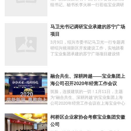
组书记、秘书长李火林一行莅临宝业调研
疫情防控和复工复产情况。绍兴市人大常
委会副主任杨文孝、党组成员袁立江，柯
桥区人大常委会主任 ...
马卫光书记调研宝业承建的苏宁广场
项目
3月9日，绍兴市委书记马卫光一行专题调
研绍兴镜湖新区开发建设工作，实地踏看
了宝业集团承建的苏宁广场项目建设情
况。绍兴市委常委、秘书长陆维，市委副
秘书长、办公室主任马国灿，市政府副秘
融合共生、深耕跨越——宝业集团上
书长徐泳，市镜湖新区 ...
海公司召开2020年经营工作会议
筑脸，连接建筑的一切！1月11日，主题
为“融合共生、深耕跨越”的宝业集团上海
公司2020年经营工作会议在上海宝业中心
召开。区域各职能部门、各事业部行政人
员及项目一线代表共160余人参加会议，
柯桥区企业家协会考察宝业集团安徽
股份公司总 ...
公司
筑脸，连接建筑的一切！12月29日上午，
柯桥区企业家协会2019年度会长（扩大）