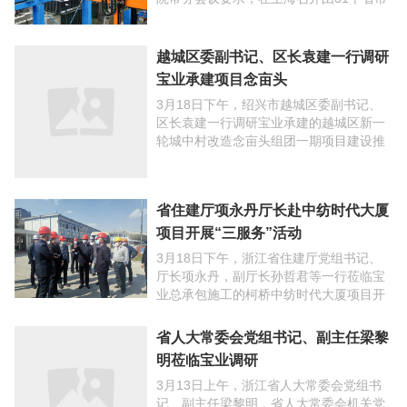
住建厅长参加的全国装配式建筑工作现场
会，将宝业上海青浦建筑工业化制造基地
和 ...
越城区委副书记、区长袁建一行调研
宝业承建项目念亩头
3月18日下午，绍兴市越城区委副书记、
区长袁建一行调研宝业承建的越城区新一
轮城中村改造念亩头组团一期项目建设推
进情况。越城区委常委、常务副区长何浩
挺，副区长盛卓异、赵腾飞，区府办、发
改局、教体局、建交 ...
省住建厅项永丹厅长赴中纺时代大厦
项目开展“三服务”活动
3月18日下午，浙江省住建厅党组书记、
厅长项永丹，副厅长孙哲君等一行莅临宝
业总承包施工的柯桥中纺时代大厦项目开
展“三服务”活动，调研指导企业疫情防控
和复工复产工作。绍兴市委常委、副市长
省人大常委会党组书记、副主任梁黎
栾国栋，市政府副 ...
明莅临宝业调研
3月13日上午，浙江省人大常委会党组书
记、副主任梁黎明，省人大常委会机关党