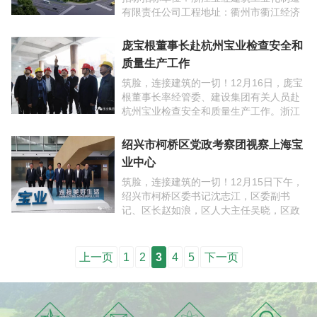
开发区玉龙路30号。资格审查方式：资格
预审投标报名截止时间：2019年12月20日
庞宝根董事长赴杭州宝业检查安全和
考察时间： ...
质量生产工作
筑脸，连接建筑的一切！12月16日，庞宝
根董事长率经管委、建设集团有关人员赴
杭州宝业检查安全和质量生产工作。浙江
大学医学院附属妇产科医院项目庞董一行
先行检查了公司总承包施工的“浙江大学医
绍兴市柯桥区党政考察团视察上海宝
学院附属妇产科 ...
业中心
筑脸，连接建筑的一切！12月15日下午，
绍兴市柯桥区委书记沈志江，区委副书
记、区长赵如浪，区人大主任吴晓，区政
协主席孟柏干等党政四套班子领导成员率
队考察上海宝业中心。随同考察的还包括
区委常委、统战部长 ...
上一页
1
2
3
4
5
下一页