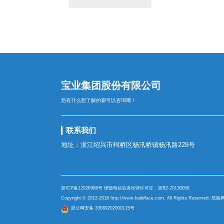
宝业集团股份有限公司
您有什么想了解的都可以咨询哦！
联系我们
地址：浙江绍兴市柯桥区杨汛桥镇杨汛路228号
浙ICP备12028986号
增值电信业务经营许可证：
浙B2-20130058
Copyright © 2012-2016
http://www.buildface.com
. All Rights Reserved
浙公网安备 33060202000115号