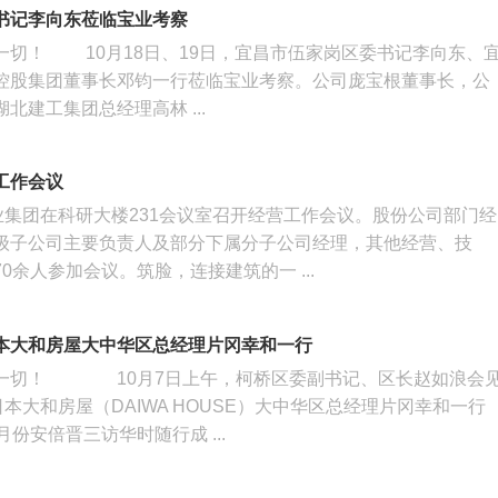
书记李向东莅临宝业考察
一切！ 10月18日、19日，宜昌市伍家岗区委书记李向东、
控股集团董事长邓钧一行莅临宝业考察。公司庞宝根董事长，公
北建工集团总经理高林 ...
工作会议
业集团在科研大楼231会议室召开经营工作会议。股份公司部门经
级子公司主要负责人及部分下属分子公司经理，其他经营、技
0余人参加会议。筑脸，连接建筑的一 ...
本大和房屋大中华区总经理片冈幸和一行
一切！ 10月7日上午，柯桥区委副书记、区长赵如浪会
日本大和房屋（DAIWA HOUSE）大中华区总经理片冈幸和一行
月份安倍晋三访华时随行成 ...