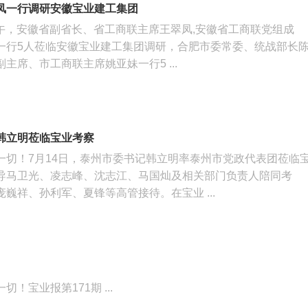
凤一行调研安徽宝业建工集团
日下午，安徽省副省长、省工商联主席王翠凤,安徽省工商联党组成
一行5人莅临安徽宝业建工集团调研，合肥市委常委、统战部长
主席、市工商联主席姚亚妹一行5 ...
韩立明莅临宝业考察
一切！7月14日，泰州市委书记韩立明率泰州市党政代表团莅临
导马卫光、凌志峰、沈志江、马国灿及相关部门负责人陪同考
巍祥、孙利军、夏锋等高管接待。在宝业 ...
！宝业报第171期 ...