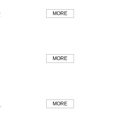
MORE
宜
MORE
MORE
见