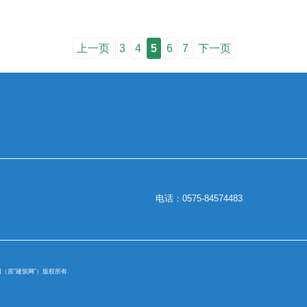
上一页
3
4
5
6
7
下一页
电话：0575-84574483
. 筑脸网（原“建筑网”）版权所有.