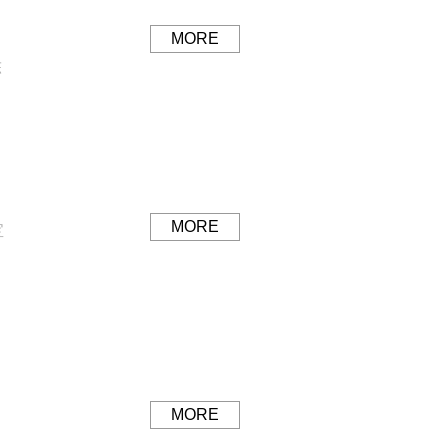
MORE
陈
MORE
宝
MORE