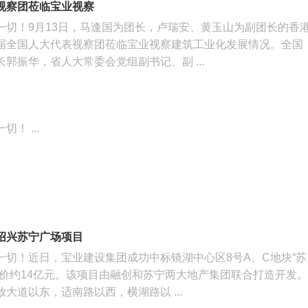
视察团莅临宝业视察
一切！9月13日，马逢国为团长，卢瑞安、黄玉山为副团长的香
届全国人大代表视察团莅临宝业视察建筑工业化发展情况。全国
郭振华，省人大常委会党组副书记、副 ...
！ ...
绍兴苏宁广场项目
一切！近日，宝业建设集团成功中标镜湖中心区8号A、C地块“苏
造价约14亿元。该项目由融创和苏宁两大地产集团联合打造开发。
大道以东，适南路以西，横湖路以 ...