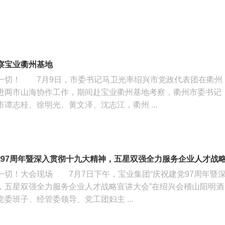
察宝业衢州基地
一切！ 7月9日，市委书记马卫光率绍兴市党政代表团在衢州
进两市山海协作工作，期间赴宝业衢州基地考察，衢州市委书记
谭志桂、徐明光、黄文泽、沈志江，衢州 ...
党97周年暨深入贯彻十九大精神，五星双强全力服务企业人才战
一切！大会现场 7月7日下午，宝业集团“庆祝建党97周年暨
，五星双强全力服务企业人才战略宣讲大会”在绍兴会稽山阳明酒
委班子、经管委领导、党工团妇主 ...