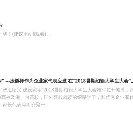
片
(建议用wifi观看) ...
” ---庞巍祥作为企业家代表应邀 在“2018暑期绍籍大学生大会
5，“智汇绍兴·建设家乡”2018暑期绍籍大学生大会准时拉开帷幕，
普通高校及港、台高校，国外院校就读的绍籍学子，和优秀企业家
家长代表等将齐聚一 ...