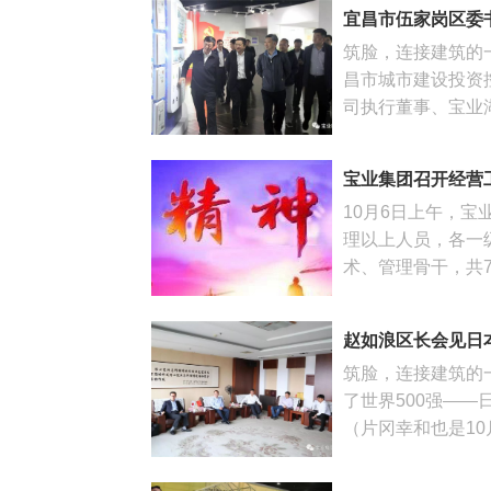
宜昌市伍家岗区委
筑脸，连接建筑的
昌市城市建设投资
司执行董事、宝业湖
宝业集团召开经营
10月6日上午，宝
理以上人员，各一
术、管理骨干，共7
赵如浪区长会见日
筑脸，连接建筑的
了世界500强——
（片冈幸和也是10