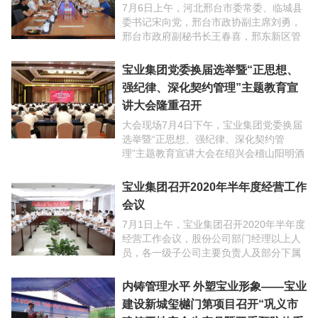
7月6日上午，河北邢台市委常委、临城县
委书记宋向党，邢台市政协副主席刘勇，
邢台市政府副秘书长王春喜，邢东新区管
委会主任靳建立及下属相关单位负责人一
行参观考察宝业上海建筑科创中心、宝业
宝业集团党委换届选举暨“正思想、
青浦建筑科技产业园 ...
强纪律、深化契约管理”主题教育宣
讲大会隆重召开
大会现场7月4日下午，宝业集团党委换届
选举暨“正思想、强纪律、深化契约管
理”主题教育宣讲大会在绍兴会稽山阳明酒
店隆重召开。杨汛桥街道党工委书记王峻
峰、副书记沈建祥应邀出席大会。公司党
宝业集团召开2020年半年度经营工作
委副书记孙宇光代表 ...
会议
7月1日上午，宝业集团召开2020年半年度
经营工作会议，股份公司部门经理以上人
员，各一级子公司主要负责人及部分下属
分子公司主要负责人，有关经营、技术、
财务、管理骨干，共130余人参加会议。
内铸管理水平 外塑宝业形象——宝业
湖北、安徽、 ...
建设新城玺樾门第项目召开“巩义市