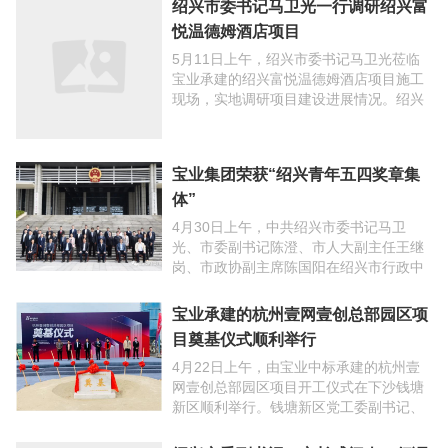
悦温德姆酒店项目
5月11日上午，绍兴市委书记马卫光莅临
宝业承建的绍兴富悦温德姆酒店项目施工
现场，实地调研项目建设进展情况。绍兴
市领导徐国龙、陆维，柯桥区领导沈志江
等陪同调研。公司执行董事、建设集团董
事长金吉祥，产业化 ...
宝业集团荣获“绍兴青年五四奖章集
体”
4月30日上午，中共绍兴市委书记马卫
光、市委副书记陈澄、市人大副主任王继
岗、市政协副主席陈国阳在绍兴市行政中
心南广场接见全市各界优秀青年代表，共
青团绍兴市委书记赵浪平主持仪式。宝业
宝业承建的杭州壹网壹创总部园区项
集团武汉方舱医院建设 ...
目奠基仪式顺利举行
4月22日上午，由宝业中标承建的杭州壹
网壹创总部园区项目开工仪式在下沙钱塘
新区顺利举行。钱塘新区党工委副书记、
管委会常务副主任施华淼、招商与人才局
局长陈静、白杨街道党工委书记李跃清及
绍兴市委副书记、市长盛阅春一行调
参建各方负责人出席 ...