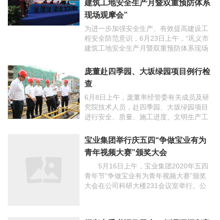
建筑工地安全生产月暨双重预防体系
现场观摩会”
为进一步加强安全生产、有效提高建设工
程安全防范意识，6月23日上午，“巩义市
建筑工地安全生产月暨双重预防体系现场
观摩会”在宝业建设集团承建的巩义新城玺
樾门第项目隆重召开。巩义市副市长杨红
庞董赴四季园、大坂绿园项目例行检
伟、住建局党组 ...
查
6月8日上午，庞董率经管委有关成员及研
究院技术人员，赴四季园、大坂绿园项目
进行安全、质量、施工进度、文明生产工
作例行检查。在项目现场，庞董上施工平
台、进地下室，对项目基坑支护、模板支
宝业集团举行庆五四“争做宝业有为
护、钢筋绑扎、设计 ...
青年视频大赛”颁奖大会
5月16日上午，宝业集团2020年五四
青年节“争做宝业有为青年视频大赛”颁奖
大会在公司科研大楼231会议室举行。公
司庞董及孙宇光、吴星钬、吴樟林等领导
出席活动。 会上，庞董对活动的成功
绍兴市委书记马卫光一行调研绍兴富
举办表示 ...