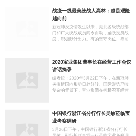
战疫一线最美统战人高林：越是艰险
越向前
新冠肺炎疫情发生以来，湖北各级统战部
门和广大统战成员闻令而动，踊跃投身战
疫，积极献计出力。有的坚守岗位、靠前
指挥，在大战大考中践行了初心使命；有
的下沉一线、冲锋在前，充分发挥了战斗
堡垒和先锋模范作用； ...
2020宝业集团董事长在经营工作会议
讲话摘录
编者按：2020年3月22日下午，在新冠肺
炎疫情国内形势日趋好转、国际形势严峻
复杂的背景下，宝业集团在柯桥召开经营
工作会议。股份公司部门经理以上人员，
各一级子公司主要负责人及部分下属分子
公司主要负责人 ...
中国银行浙江省分行行长吴敏莅临宝
业考察调研
3月26日下午，中国银行浙江省分行行长
吴敏、副行长赵春堂一行莅临宝业考察调
研。公司庞董等有关高管及相关技术人员