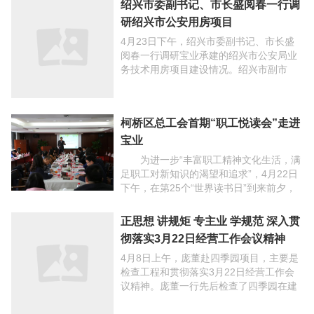
研绍兴市公安用房项目
4月23日下午，绍兴市委副书记、市长盛
阅春一行调研宝业承建的绍兴市公安局业
务技术用房项目建设情况。绍兴市副市
长、市公安局长俞流江，市公安局常务副
局长丁松勇，市委副秘书长、镜湖开发办
主任赵建国，市城投集 ...
柯桥区总工会首期“职工悦读会”走进
宝业
为进一步“丰富职工精神文化生活，满
足职工对新知识的渴望和追求”，4月22日
下午，在第25个“世界读书日”到来前夕，
柯桥区总工会首期“职工悦读会”在宝业集
团科研大楼正式启动。绍兴市总工会副主
正思想 讲规矩 专主业 学规范 深入贯
席何贝， ...
彻落实3月22日经营工作会议精神
4月8日上午，庞董赴四季园项目，主要是
检查工程和贯彻落实3月22日经营工作会
议精神。庞董一行先后检查了四季园在建
开发项目（二期河西片区3#地块）、养老
项目和洄涌湖项目，对项目的工艺细节处
理、文明施工、 ...