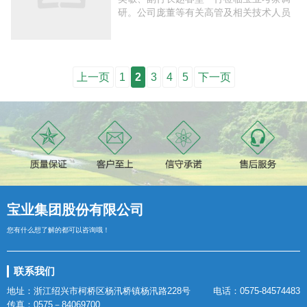
接待调研。在宝业国家建筑工业化节能研
究实验平台，吴行长一行走进足尺寸全天
候环境模拟（模拟我 ...
上一页
1
2
3
4
5
下一页
宝业集团股份有限公司
您有什么想了解的都可以咨询哦！
联系我们
地址：浙江绍兴市柯桥区杨汛桥镇杨汛路228号
电话：0575-84574483
传真：0575－84069700