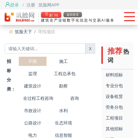
登录
/
注册
筑脸网APP
首页
返回首页
厦门站
建筑全产业链数字化信息与交易AI服务
头条
筑脸天下
寻找项目
筑脸项目
X
推荐
热
找资源
词
招
不限
施工
筑脸吧
标
监理
工程总承包
材料招标
分
专业分包
建筑设计
勘察
类：
设备租赁
全过程工程咨询
咨询
劳务分包
市政设计
水利
工程项目
公路设计
生态环境
其他招标
电力
信息智能