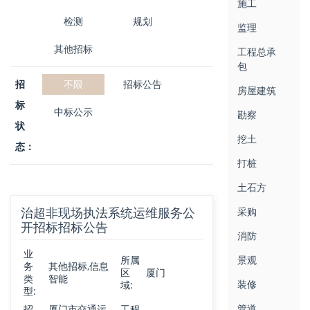
施工
检测
规划
监理
其他招标
工程总承
包
招
不限
招标公告
房屋建筑
标
中标公示
勘察
状
挖土
态：
打桩
土石方
治超非现场执法系统运维服务公
采购
开招标招标公告
消防
业
所属
景观
务
其他招标,信息
区
厦门
类
智能
装修
域:
型:
管道
招
厦门市交通运
工程