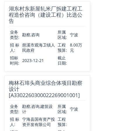
湖东村东新屋轧米厂拆建工程工
程造价咨询（建设工程）比选公
告
业务
所属
勘察,咨询
宁波
类型:
区域:
招 标
慈溪市观海卫镇人
工程
8.00万
人:
民政府
预算:
元
招标
截止
2023-12-21
时间:
日期:
梅林石埠头商业综合体项目勘察
设计
[A3302260300022269001001]
业务
勘察,咨询,建筑设
所属
宁波
类型:
计
区域:
招 标
宁海县国有资产投
工程
人:
资开发有限公司
预算: