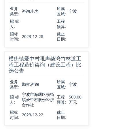
业务
所属
咨询,电力
宁波
类型:
区域:
招 标
工程
人:
预算:
招标
截止
2023-12-28
时间:
日期:
横街镇爱中村吼声柴湾竹林道工
程工程造价咨询（建设工程）比
选公告
业务
所属
勘察,咨询
宁波
类型:
区域:
宁波市海曙区横街
招 标
工程
500.00
镇爱中村股份经济
人:
预算:
万元
合作社
招标
截止
2023-12-22
时间:
日期: