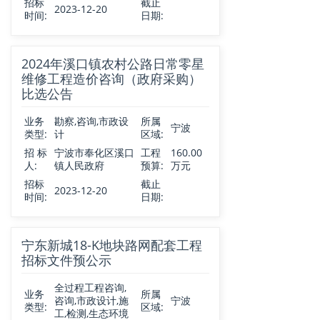
招标
截止
2023-12-20
时间:
日期:
2024年溪口镇农村公路日常零星
维修工程造价咨询（政府采购）
比选公告
业务
勘察,咨询,市政设
所属
宁波
类型:
计
区域:
招 标
宁波市奉化区溪口
工程
160.00
人:
镇人民政府
预算:
万元
招标
截止
2023-12-20
时间:
日期:
宁东新城18-K地块路网配套工程
招标文件预公示
全过程工程咨询,
业务
所属
咨询,市政设计,施
宁波
类型:
区域:
工,检测,生态环境