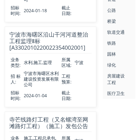
招标
截止
公路
2024-01-18
时间:
日期:
桥梁
轨道交通
宁波市海曙区沿山干河河道整治
工程监理Ⅱ标
铁路
[A3302010220022354002001]
园林
业务
所属
水利,施工,监理
宁波
绿化
类型:
区域:
宁波市海曙区水利
房屋建设
招 标
工程
建设投资发展有限
人:
预算:
工程
公司
招标
截止
医疗卫生
2024-01-04
时间:
日期:
寺芒线路灯工程（又名螺湾至网
滩路灯工程）（施工）发包公告
业务
施工,工程总承包,
所属