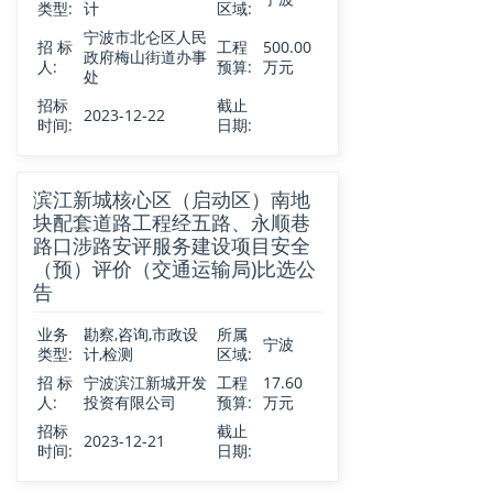
类型:
计
区域:
宁波市北仑区人民
招 标
工程
500.00
政府梅山街道办事
人:
预算:
万元
处
招标
截止
2023-12-22
时间:
日期:
滨江新城核心区（启动区）南地
块配套道路工程经五路、永顺巷
路口涉路安评服务建设项目安全
（预）评价（交通运输局)比选公
告
业务
勘察,咨询,市政设
所属
宁波
类型:
计,检测
区域:
招 标
宁波滨江新城开发
工程
17.60
人:
投资有限公司
预算:
万元
招标
截止
2023-12-21
时间:
日期: