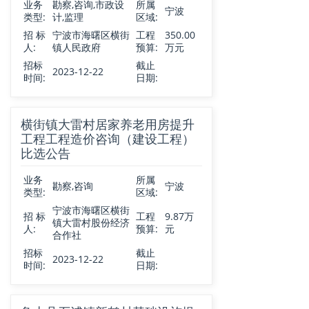
业务
勘察,咨询,市政设
所属
宁波
类型:
计,监理
区域:
招 标
宁波市海曙区横街
工程
350.00
人:
镇人民政府
预算:
万元
招标
截止
2023-12-22
时间:
日期:
横街镇大雷村居家养老用房提升
工程工程造价咨询（建设工程）
比选公告
业务
所属
勘察,咨询
宁波
类型:
区域:
宁波市海曙区横街
招 标
工程
9.87万
镇大雷村股份经济
人:
预算:
元
合作社
招标
截止
2023-12-22
时间:
日期: