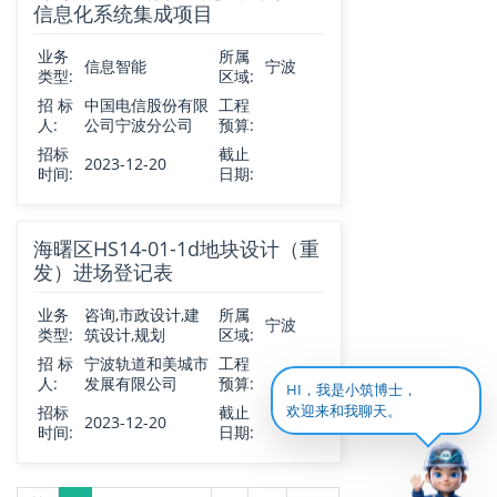
信息化系统集成项目
业务
所属
信息智能
宁波
类型:
区域:
招 标
中国电信股份有限
工程
人:
公司宁波分公司
预算:
招标
截止
2023-12-20
时间:
日期:
海曙区HS14-01-1d地块设计（重
发）进场登记表
业务
咨询,市政设计,建
所属
宁波
类型:
筑设计,规划
区域:
招 标
宁波轨道和美城市
工程
人:
发展有限公司
预算:
HI，我是小筑博士，
招标
截止
欢迎来和我聊天。
2023-12-20
时间:
日期: