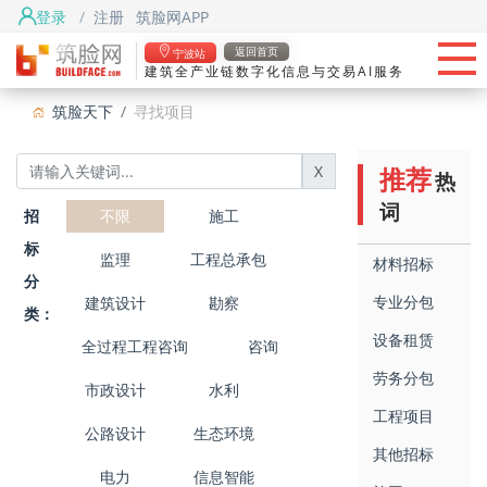
登录
/
注册
筑脸网APP
首页
返回首页
宁波站
建筑全产业链数字化信息与交易AI服务
头条
筑脸天下
寻找项目
筑脸项目
X
推荐
热
找资源
词
招
不限
施工
筑脸吧
标
监理
工程总承包
材料招标
分
专业分包
建筑设计
勘察
类：
设备租赁
全过程工程咨询
咨询
劳务分包
市政设计
水利
工程项目
公路设计
生态环境
其他招标
电力
信息智能