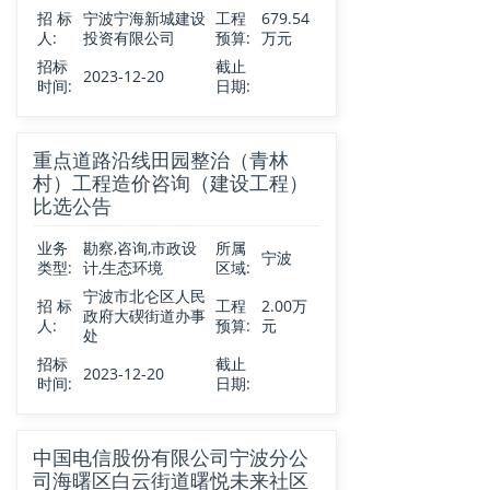
招 标
宁波宁海新城建设
工程
679.54
人:
投资有限公司
预算:
万元
招标
截止
2023-12-20
时间:
日期:
重点道路沿线田园整治（青林
村）工程造价咨询（建设工程）
比选公告
业务
勘察,咨询,市政设
所属
宁波
类型:
计,生态环境
区域:
宁波市北仑区人民
招 标
工程
2.00万
政府大碶街道办事
人:
预算:
元
处
招标
截止
2023-12-20
时间:
日期:
中国电信股份有限公司宁波分公
司海曙区白云街道曙悦未来社区