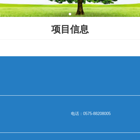
项目信息
电话：0575-88208005