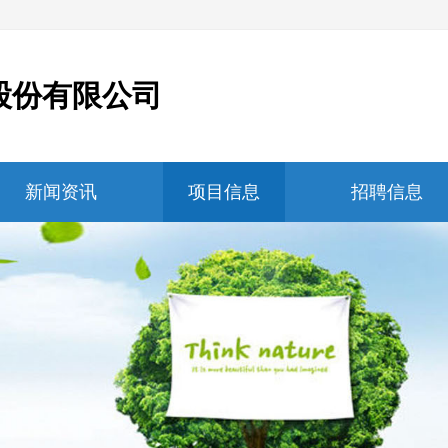
股份有限公司
新闻资讯
项目信息
招聘信息