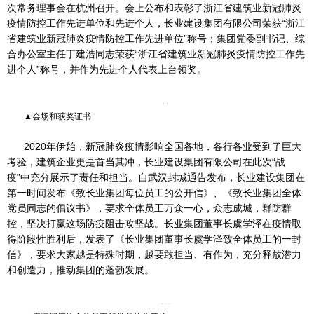
次常务理事会在杭州召开。会上公布和表彰了浙江省建筑业新冠肺炎
疫情防控工作先进单位和先进个人，长业建设集团有限公司荣获“浙江
省建筑业新冠肺炎疫情防控工作先进单位”称号；集团党委副书记、综
合办公室主任丁建浩同志荣获“浙江省建筑业新冠肺炎疫情防控工作先
进个人”称号，并作为先进个人代表上台领奖。
▲会场和获奖证书
2020年伊始，新冠肺炎疫情影响全国各地，各行各业受到了巨大
考验，建筑企业更是首当其冲，长业建设集团有限公司在此次“战
疫”中充分展示了责任和担当。自武汉封城通告发布，长业建设集团在
第一时间发布《致长业集团每位员工的公开信》、《致长业集团全体
党员同志的倡议书》，要求全体员工万众一心，众志成城，群防群
控，坚决打赢这场防疫阻击攻坚战。长业集团董事长虞学泽在疫情取
得阶段性胜利后，发表了《长业集团董事长虞学泽致全体员工的一封
信》，要求大家越是特殊时期，越要敢担当、有作为，充分释放潜力
和创造力，推动集团的蓬勃发展。