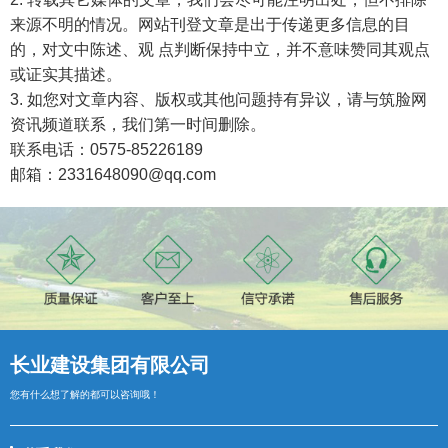
1. 本网中刊登的文章、数据的版权仅归原作者所有，原创文
章由筑脸网编辑整合，转载请注明筑脸网出处。
2. 转载其它媒体的文章，我们会尽可能注明出处，但不排除
来源不明的情况。网站刊登文章是出于传递更多信息的目
的，对文中陈述、观 点判断保持中立，并不意味赞同其观点
或证实其描述。
3. 如您对文章内容、版权或其他问题持有异议，请与筑脸网
资讯频道联系，我们第一时间删除。
联系电话：0575-85226189
邮箱：2331648090@qq.com
长业建设集团有限公司