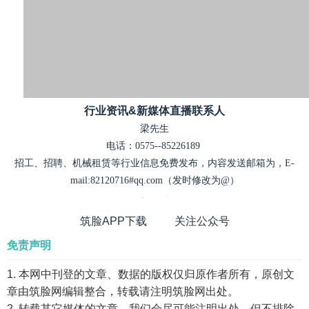
行业资讯&新媒体直播联系人
梁先生
电话：0575--85226189
招工、招聘、机械租赁等行业信息免费发布，内容发送邮箱为，E-
mail:82120716#qq.com（发时修改为@）
筑脸APP下载 关注公众号
免责声明