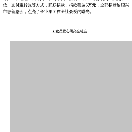
信、支付宝转账等方式，踊跃捐款，捐款额达5万元，全部捐赠给绍兴
市慈善总会，点亮了长业集团在全社会爱的曙光。
▲党员爱心照亮全社会