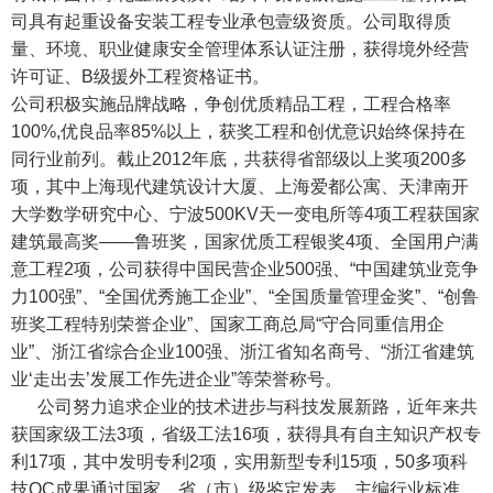
司具有起重设备安装工程专业承包壹级资质。公司取得质
量、环境、职业健康安全管理体系认证注册，获得境外经营
许可证、B级援外工程资格证书。
公司积极实施品牌战略，争创优质精品工程，工程合格率
100%,优良品率85%以上，获奖工程和创优意识始终保持在
同行业前列。截止2012年底，共获得省部级以上奖项200多
项，其中上海现代建筑设计大厦、上海爱都公寓、天津南开
大学数学研究中心、宁波500KV天一变电所等4项工程获国家
建筑最高奖——鲁班奖，国家优质工程银奖4项、全国用户满
意工程2项，公司获得中国民营企业500强、“中国建筑业竞争
力100强”、“全国优秀施工企业”、“全国质量管理金奖”、“创鲁
班奖工程特别荣誉企业”、国家工商总局“守合同重信用企
业”、浙江省综合企业100强、浙江省知名商号、“浙江省建筑
业‘走出去’发展工作先进企业”等荣誉称号。
公司努力追求企业的技术进步与科技发展新路，近年来共
获国家级工法3项，省级工法16项，获得具有自主知识产权专
利17项，其中发明专利2项，实用新型专利15项，50多项科
技QC成果通过国家、省（市）级鉴定发表，主编行业标准