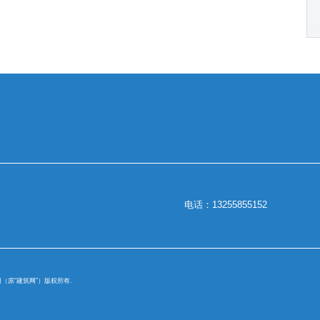
电话：13255855152
. 筑脸网（原“建筑网”）版权所有.