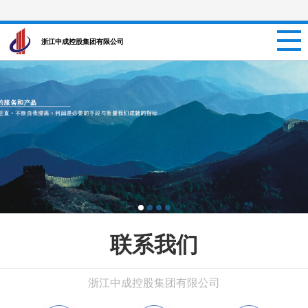
网站首页
浙江中成控股集团有限公司
关于我们
新闻资讯
项目信息
招聘信息
案例中心
联系我们
联系我们
浙江中成控股集团有限公司