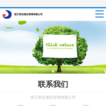
网站首页
浙江明业项目管理有限公司
关于我们
新闻资讯
项目信息
招聘信息
案例中心
联系我们
联系我们
浙江明业项目管理有限公司