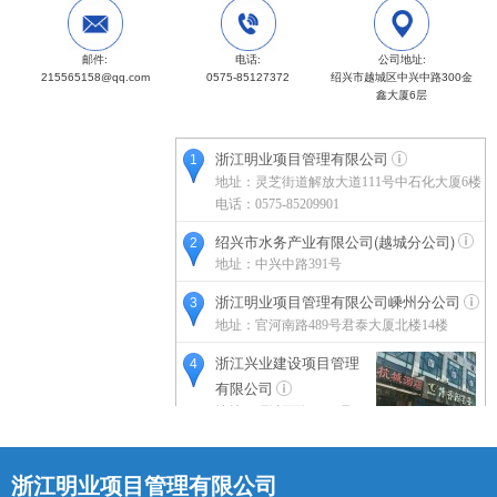
邮件:
电话:
公司地址:
215565158@qq.com
0575-85127372
绍兴市越城区中兴中路300金
鑫大厦6层
浙江明业项目管理有限公司
1
地址：灵芝街道解放大道111号中石化大厦6楼
电话：0575-85209901
绍兴市水务产业有限公司(越城分公司)
2
地址：中兴中路391号
浙江明业项目管理有限公司嵊州分公司
3
地址：官河南路489号君泰大厦北楼14楼
浙江兴业建设项目管理
4
有限公司
地址：环城西路396-5号
电话：0575-85091388
绍兴市恒正项目管理有限公司
5
浙江明业项目管理有限公司
地址：曲屯路398号联合大厦(凤林地铁站B口