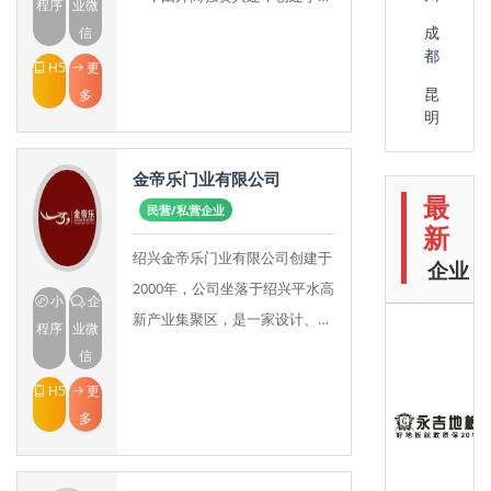
程序
业微
1992年，位于浙江省绍兴县滨海
成
信
都
工业区，占地面积达176，000
H5
更
平方米。公司立足
昆
多
明
金帝乐门业有限公司
最
民营/私营企业
新
绍兴金帝乐门业有限公司创建于
企业
2000年，公司坐落于绍兴平水高
小
企
新产业集聚区，是一家设计、开
程序
业微
发、制造、销售为一体的现代化
信
门业生产型企业。公司始终
H5
更
将“精益求精，创造完
多