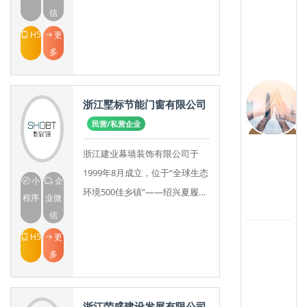
布公司。拥有自己的品牌。在已
信
有的生产线的基础上又从德国，
H5
更
日本引进了先进的生
多
浙江墅标节能门窗有限公司
民营/私营企业
浙江建业幕墙装饰有限公司于
1999年8月成立，位于“全球生态
小
企
环境500佳乡镇”——绍兴夏履镇
程序
业微
工业园区。离杭金衢高速公路杨
信
汛桥出口5公里，杭州国际机场
H5
更
15公里，交
(
多
国
浙江荣盛建设发展有限公司