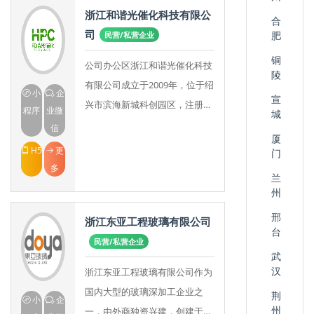
浙江和谐光催化科技有限公
合
司
肥
民营/私营企业
铜
公司办公区浙江和谐光催化科技
陵
有限公司成立于2009年，位于绍
小
企
宣
兴市滨海新城科创园区，注册资
程序
业微
城
本1000万元，是一家拥有核心技
信
厦
术、知识产权，集纳米二氧化钛
H5
更
门
光催化制剂及
多
兰
州
邢
浙江东亚工程玻璃有限公司
台
民营/私营企业
武
汉
浙江东亚工程玻璃有限公司作为
国内大型的玻璃深加工企业之
荆
小
企
州
一，由外商独资兴建，创建于