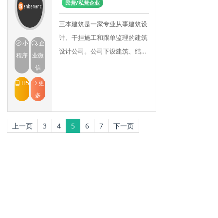
民营/私营企业
三本建筑是一家专业从事建筑设
计、干挂施工和跟单监理的建筑
小
企
设计公司。公司下设建筑、结
程序
业微
构、给排水、电气、消防等各专
信
业类别。三本建筑本着“创意成
H5
更
就梦想”的设计理念，设
多
上一页
3
4
5
6
7
下一页