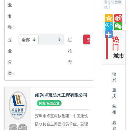
要忘记收藏
业
哦！
名
称：
热
查询
企
门
业
推
城市
分
荐
类：
绍
兴
重
绍兴卓宝防水工程有限公司
庆
民营/私营企业
杭
州
深圳市卓宝科技集团：中国建筑
嘉
防水协会主席团成员单位、副理
小
企
兴