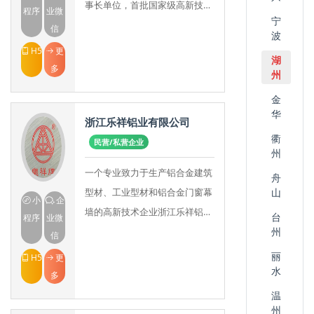
事长单位，首批国家级高新技术
程序
业微
宁
企业，中国建筑防水行业科技创
信
波
新示范企业，中国建材企业500
H5
更
湖
强，中国建筑防水行
多
州
金
华
浙江乐祥铝业有限公司
衢
民营/私营企业
州
一个专业致力于生产铝合金建筑
舟
型材、工业型材和铝合金门窗幕
山
小
企
墙的高新技术企业浙江乐祥铝业
台
程序
业微
有限公司成立于2000年，是一家
州
信
集铝合金建筑型材、工业型材和
丽
H5
更
铝合金门窗幕墙研
水
多
温
州