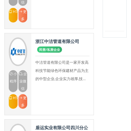
民营高新技术企业。始创于2005
信
年10月，毗邻美丽的西子湖畔，
H5
更
座落在风景秀丽的
多
浙江中洁管道有限公司
民营/私营企业
中洁管道有限公司是一家开发高
科技节能绿色环保建材产品为主
小
企
的中型企业,企业实力雄厚,技术
程序
业微
超越,设备先进,有一整套严格的
信
质量管理体制.本公司专业生
H5
更
产"中洁
多
盾运实业有限公司四川分公