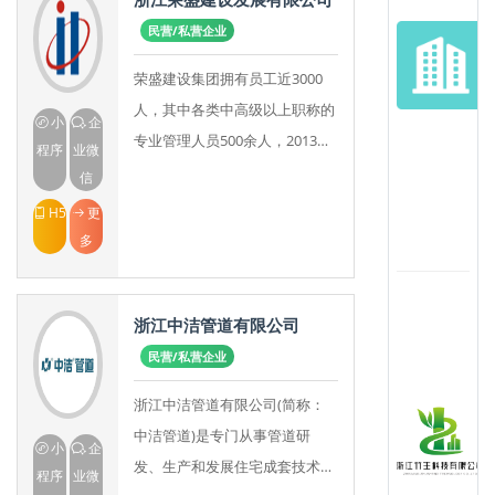
(
民营/私营企业
荣盛建设集团拥有员工近3000
司
人，其中各类中高级以上职称的
小
企
专业管理人员500余人，2013年
程序
业微
实现产值40亿元。公司把人才和
信
团队视为企业发展第一要素，始
H5
更
终坚持“人
多
浙江中洁管道有限公司
民营/私营企业
浙江中洁管道有限公司(简称：
中洁管道)是专门从事管道研
小
企
发、生产和发展住宅成套技术的
程序
业微