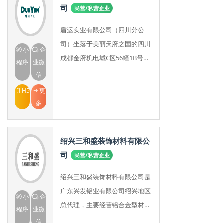
司
民营/私营企业
盾运实业有限公司（四川分公
司）坐落于美丽天府之国的四川
小
企
成都金府机电城C区56幢1B号。
程序
业微
企业拥有先进的生产设备及完善
信
的检测手段。公司以为社会构建
H5
更
绿色环保为己任，主
多
绍兴三和盛装饰材料有限公
司
民营/私营企业
绍兴三和盛装饰材料有限公司是
广东兴发铝业有限公司绍兴地区
小
企
总代理，主要经营铝合金型材及
程序
业微
配件、装饰材料、五金电工器
信