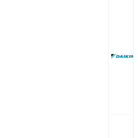
(
国
(
司