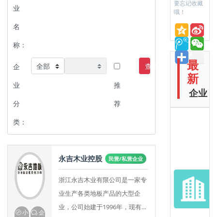
要忘记收藏
业
哦！
名
称：
最
查询
企
新
业
推
企业
分
荐
类：
永吉木业控股
民营/私营企业
浙江永吉木业有限公司是一家专
业生产各类地板产品的大型企
业，公司始建于1996年，现有占
小
企