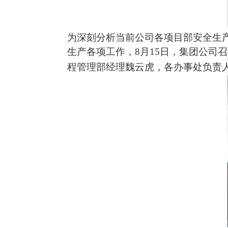
为
深刻分析当前公司各项目部安全生
生产各项工作
，
8
月
15
日
，
集团公司召
程管理
部
经理
魏云虎，
各办事处负责