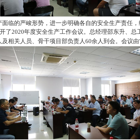
产面临的严峻形势，进一步明确各自的安全生产责任，
开了
2020
年度
安全生产工作会议
。
总经理
邵东升
、总
人及相关人员、骨干项目部负责人
60
余人到会
。
会议由