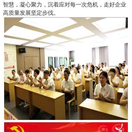
智慧，凝心聚力，沉着应对每一次危机，走好企业
高质量发展坚定步伐。