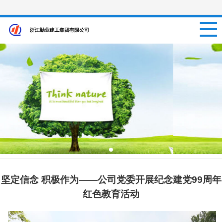
网站首页
浙江勤业建工集团有限公司
关于我们
新闻资讯
项目信息
招聘信息
案例中心
坚定信念 积极作为——公司党委开展纪念建党99周年
联系我们
红色教育活动