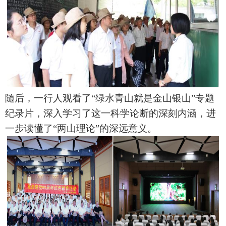
随后，一行人观看了
“绿水青山就是金山银山”专题
纪录片，深入学习了这一科学论断的深刻内涵，进
一步读懂了“两山理论”的深远意义。