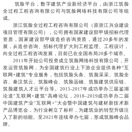
筑脸平台，数字建筑产业新经济平台，由浙江筑脸
全过程工程咨询有限公司与筑脸网络科技有限公司等组
成。
浙江筑脸全过程工程咨询有限公司（原浙江兴业建设
项目管理有限公司）
，
公司拥有国家建设部甲级招标代理
资质，国家建设部甲级造价咨询资质，通过
20多年的发
展，从造价咨询、招标代理扩大到工程监理、工程设计，
向全过程工程咨询发展
，目前已在全国布局
20多个城市。
2011年开始公
司投资成立
筑
脸网络科技有限公司
，
开
发运营筑脸网，为全国建筑行业上下游企业提供各种
“互
联网+建筑”
专业服务，包括筑脸头条、筑脸采采、筑脸全
咨、秦汉筑云、筑脸峰会、筑脸远岫
、筑脸建筑供应链、
筑脸建筑人才云平台
等。
2015-2017年成功举办三届鉴湖
论道"互联网+建筑"高峰论坛
，
2
018–2019成功举办二届
中国建筑产业"互联网+"大会暨中国建筑与建材新技术新
产品博览会，为行业树立了标杆，为建筑业的转型升级注
入了新的动能。至2021年连续举办七届，形成筑脸峰会品
牌。