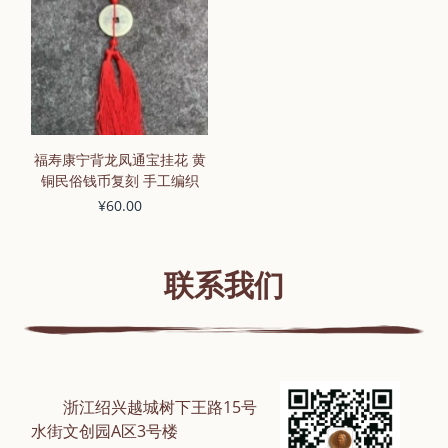
福寿康宁背龙凤通宝挂花 黄
铜民俗钱币复刻 手工编织
¥60.00
联系我们
浙江绍兴越城树下王路15号
水街文创园A区3号楼