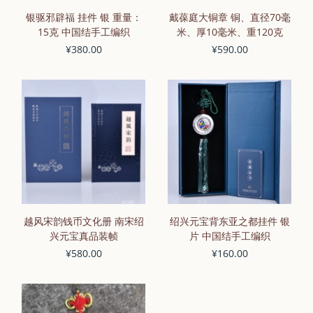
银驱邪辟福 挂件 银 重量：
戴葆庭大铜章 铜、直径70毫
15克 中国结手工编织
米、厚10毫米、重120克
¥380.00
¥590.00
越风宋韵钱币文化册 南宋绍
绍兴元宝背东亚之都挂件 银
兴元宝真品装帧
片 中国结手工编织
¥580.00
¥160.00