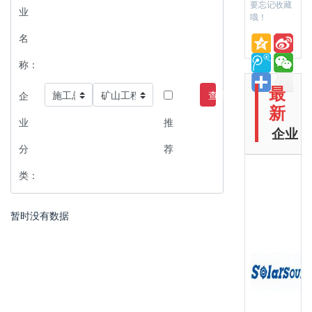
要忘记收藏
业
哦！
名
称：
最
查询
企
新
业
推
企业
分
荐
类：
暂时没有数据