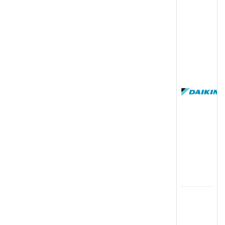
(
国
(
司