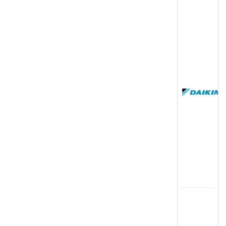
(
国
(
司