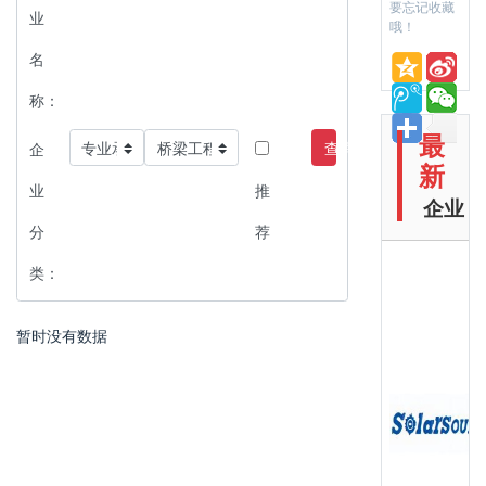
要忘记收藏
业
哦！
名
称：
最
查询
企
新
业
推
企业
分
荐
类：
暂时没有数据