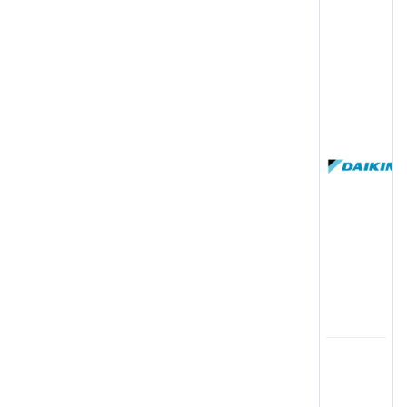
(
国
(
司