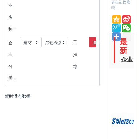
要忘记收藏
业
哦！
名
称：
最
查询
企
新
业
推
企业
分
荐
类：
暂时没有数据