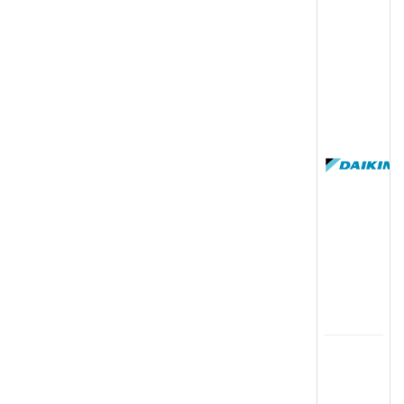
(
国
(
司