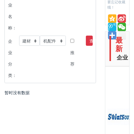
要忘记收藏
业
哦！
名
称：
最
查询
企
新
业
推
企业
分
荐
类：
暂时没有数据