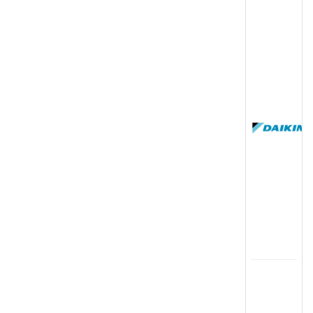
(
国
(
司