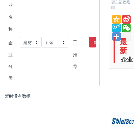
要忘记收藏
业
哦！
名
称：
最
查询
企
新
业
推
企业
分
荐
类：
暂时没有数据